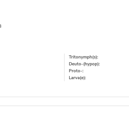
3
Tritonymph(s):
Deuto-(hypop):
Proto-:
Larva(e):