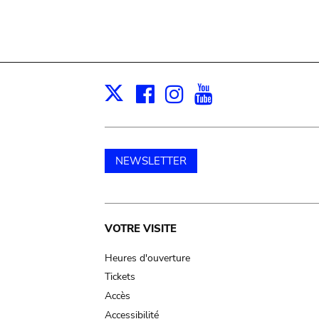
Facebook
Instagram
Youtube
Print
X
NEWSLETTER
Main
VOTRE VISITE
navigation
Heures d'ouverture
Tickets
Accès
Accessibilité