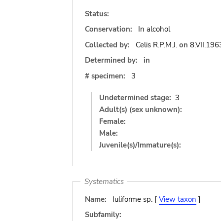
Status:
Conservation:
In alcohol
Collected by:
Celis R.P.M.J.
on
8.VII.196
Determined by:
in
# specimen:
3
Undetermined stage:
3
Adult(s) (sex unknown):
Female:
Male:
Juvenile(s)/Immature(s):
Systematics
Name:
Iuliforme sp. [
View taxon
]
Subfamily: