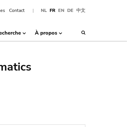
les
Contact
NL
FR
EN
DE
中文
echerche
À propos
Search
matics