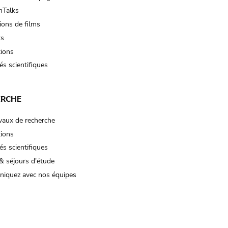
Talks
ions de films
ts
tions
és scientifiques
ERCHE
vaux de recherche
tions
és scientifiques
& séjours d'étude
iquez avec nos équipes