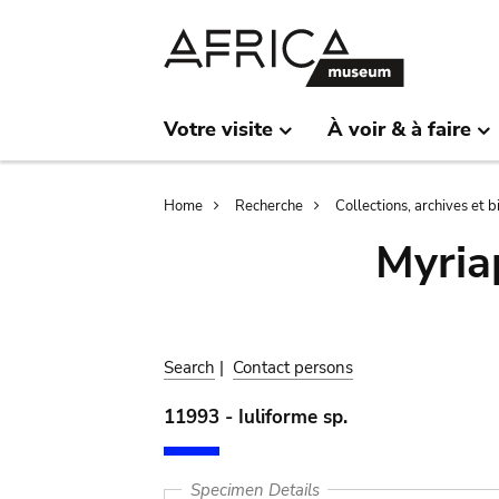
Skip
Skip
to
to
main
search
content
Votre visite
À voir & à faire
Breadcrumb
Home
Recherche
Collections, archives et 
Myria
Search
|
Contact persons
11993 - Iuliforme sp.
Specimen Details