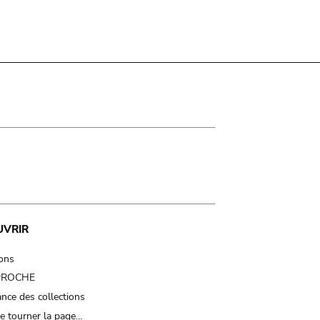
UVRIR
ions
 PROCHE
nce des collections
e tourner la page…