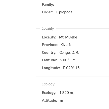
Family:
Order:
Diplopoda
Locality
Locality:
Mt. Muleke
Province:
Kivu-N.
Country:
Congo, D. R.
Latitude:
S 00° 17'
Longitude:
E 029° 15'
Ecology
Ecology:
1.820 m,
Altitude:
m