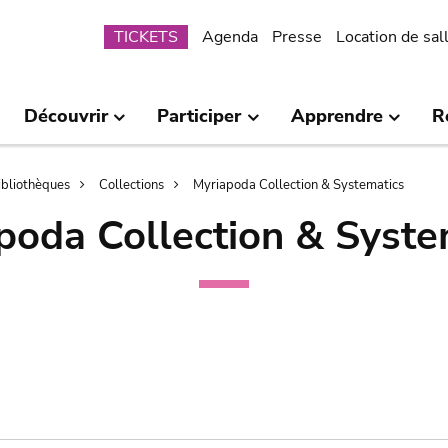
Submenu
TICKETS
Agenda
Presse
Location de sal
Découvrir
Participer
Apprendre
R
bibliothèques
Collections
Myriapoda Collection & Systematics
poda Collection & Syste