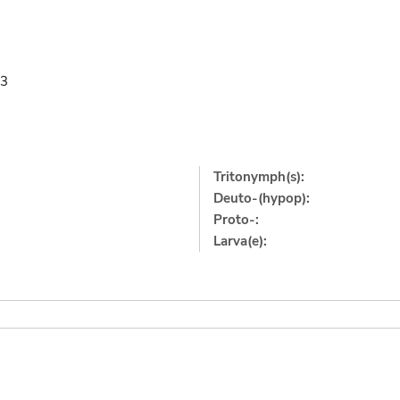
63
Tritonymph(s):
Deuto-(hypop):
Proto-:
Larva(e):