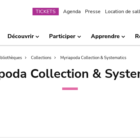
Submenu
TICKETS
Agenda
Presse
Location de sal
Découvrir
Participer
Apprendre
R
bibliothèques
Collections
Myriapoda Collection & Systematics
poda Collection & Syste