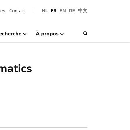
les
Contact
NL
FR
EN
DE
中文
echerche
À propos
Search
matics