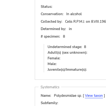
Status:
Conservation:
In alcohol
Collected by:
Celis R.P.M.J.
on
8.VIII.19
Determined by:
in
# specimen:
8
Undetermined stage:
8
Adult(s) (sex unknown):
Female:
Male:
Juvenile(s)/Immature(s):
Systematics
Name:
Polydesmidae sp. [
View taxon
]
Subfamily: