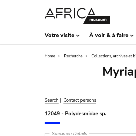
Skip
Skip
to
to
main
search
content
Votre visite
À voir & à faire
Breadcrumb
Home
Recherche
Collections, archives et 
Myria
Search
|
Contact persons
12049 - Polydesmidae sp.
Specimen Details