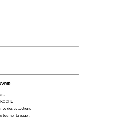
UVRIR
ions
 PROCHE
nce des collections
e tourner la page…