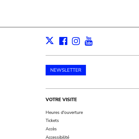
Facebook
Instagram
Youtube
Print
X
NEWSLETTER
Main
VOTRE VISITE
navigation
Heures d'ouverture
Tickets
Accès
Accessibilité