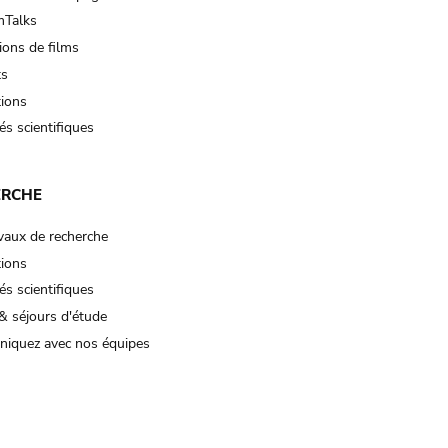
Talks
ions de films
ts
tions
és scientifiques
ERCHE
vaux de recherche
tions
és scientifiques
& séjours d'étude
iquez avec nos équipes