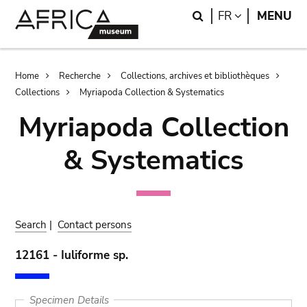
Skip
Skip
Search
LANGUAGE
FR
MENU
to
to
main
search
content
Breadcrumb
Home
Recherche
Collections, archives et bibliothèques
Collections
Myriapoda Collection & Systematics
Myriapoda Collection
& Systematics
Search
|
Contact persons
12161 - Iuliforme sp.
Specimen Details