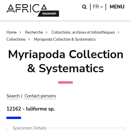
Skip
Skip
Search
LANGUAGE
FR
MENU
to
to
main
search
content
Breadcrumb
Home
Recherche
Collections, archives et bibliothèques
Collections
Myriapoda Collection & Systematics
Myriapoda Collection
& Systematics
Search
|
Contact persons
12162 - Iuliforme sp.
Specimen Details