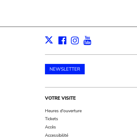
Facebook
Instagram
Youtube
Print
X
NEWSLETTER
Main
VOTRE VISITE
navigation
Heures d'ouverture
Tickets
Accès
Accessibilité