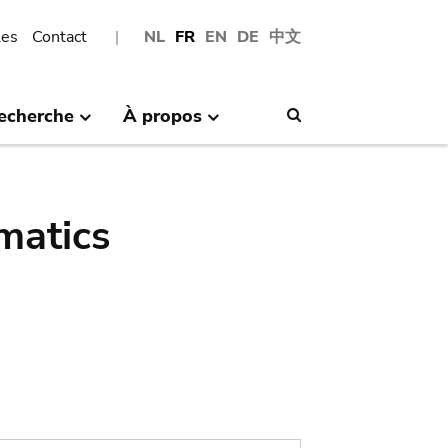
les
Contact
NL
FR
EN
DE
中文
echerche
À propos
Search
matics