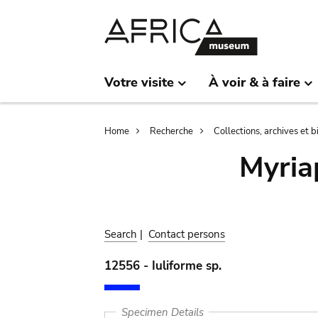
Skip
Skip
to
to
main
search
content
Votre visite
À voir & à faire
Breadcrumb
Home
Recherche
Collections, archives et 
Myria
Search
|
Contact persons
12556 - Iuliforme sp.
Specimen Details