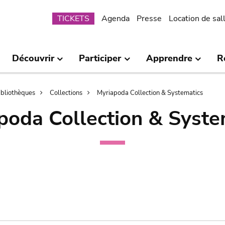
Submenu
TICKETS
Agenda
Presse
Location de sal
Découvrir
Participer
Apprendre
R
bibliothèques
Collections
Myriapoda Collection & Systematics
poda Collection & Syste