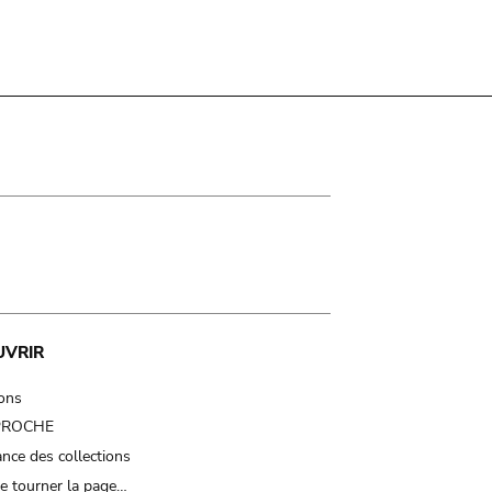
UVRIR
ions
 PROCHE
nce des collections
e tourner la page…