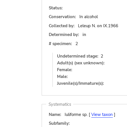
Status:
Conservation:
In alcohol
Collected by:
Leleup N.
on
IX.1966
Determined by:
in
# specimen:
2
Undetermined stage:
2
Adult(s) (sex unknown):
Female:
Male:
Juvenile(s)/Immature(s):
Systematics
Name:
Iuliforme sp. [
View taxon
]
Subfamily: