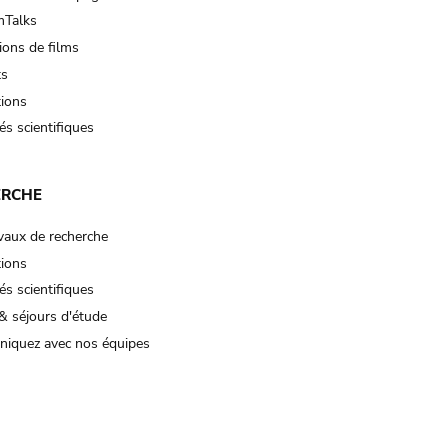
Talks
ions de films
ts
tions
és scientifiques
ERCHE
vaux de recherche
tions
és scientifiques
& séjours d'étude
iquez avec nos équipes