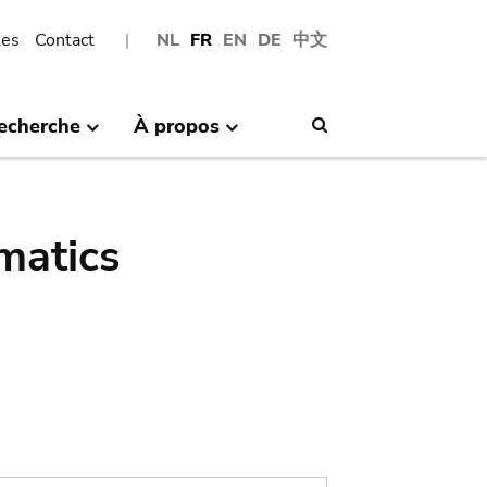
les
Contact
NL
FR
EN
DE
中文
echerche
À propos
Search
matics