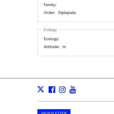
Family:
Order:
Diplopoda
Ecology
Ecology:
Altitude:
m
Facebook
Instagram
Youtube
Print
X
NEWSLETTER