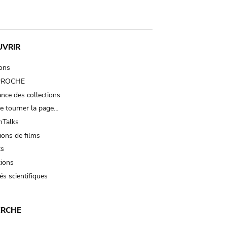
UVRIR
ions
 PROCHE
nce des collections
e tourner la page…
Talks
ions de films
ts
tions
és scientifiques
ERCHE