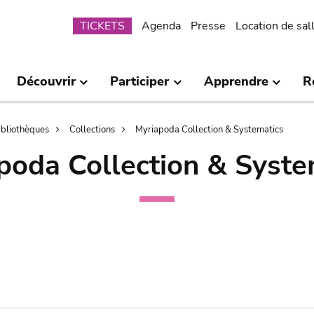
Submenu
TICKETS
Agenda
Presse
Location de sal
Découvrir
Participer
Apprendre
R
bibliothèques
Collections
Myriapoda Collection & Systematics
poda Collection & Syste