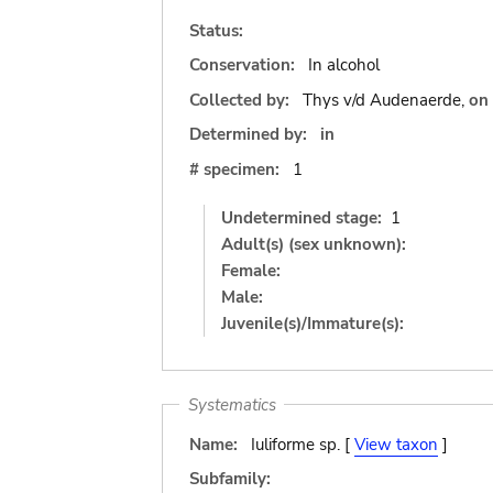
Status:
Conservation:
In alcohol
Collected by:
Thys v/d Audenaerde,
on
Determined by:
in
# specimen:
1
Undetermined stage:
1
Adult(s) (sex unknown):
Female:
Male:
Juvenile(s)/Immature(s):
Systematics
Name:
Iuliforme sp. [
View taxon
]
Subfamily: