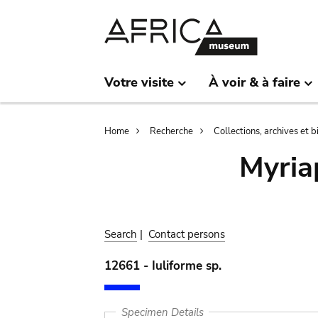
Skip
Skip
to
to
main
search
content
Votre visite
À voir & à faire
Breadcrumb
Home
Recherche
Collections, archives et 
Myria
Search
|
Contact persons
12661 - Iuliforme sp.
Specimen Details