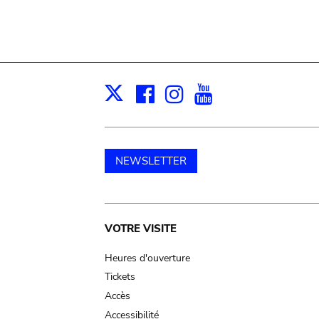
Facebook
Instagram
Youtube
Print
X
NEWSLETTER
Main
VOTRE VISITE
navigation
Heures d'ouverture
Tickets
Accès
Accessibilité