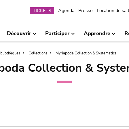
Submenu
TICKETS
Agenda
Presse
Location de sal
Découvrir
Participer
Apprendre
R
bibliothèques
Collections
Myriapoda Collection & Systematics
poda Collection & Syste