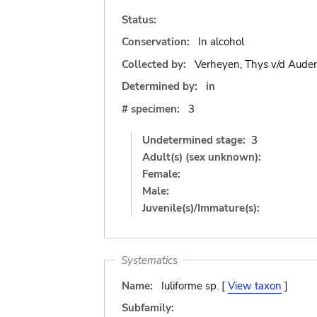
Status:
Conservation:
In alcohol
Collected by:
Verheyen, Thys v/d Aude
Determined by:
in
# specimen:
3
Undetermined stage:
3
Adult(s) (sex unknown):
Female:
Male:
Juvenile(s)/Immature(s):
Systematics
Name:
Iuliforme sp. [
View taxon
]
Subfamily: