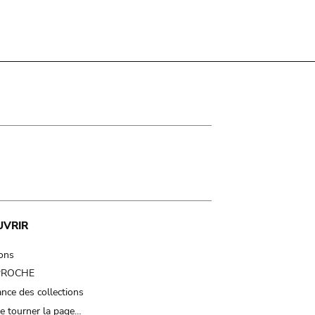
UVRIR
ions
 PROCHE
nce des collections
e tourner la page…