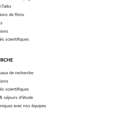
Talks
ions de films
ts
tions
és scientifiques
ERCHE
vaux de recherche
tions
és scientifiques
& séjours d'étude
iquez avec nos équipes