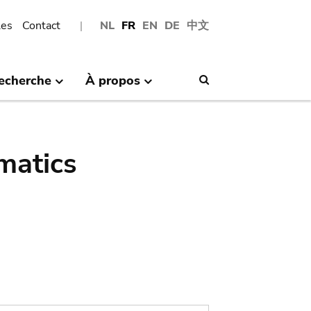
les
Contact
NL
FR
EN
DE
中文
echerche
À propos
Search
matics