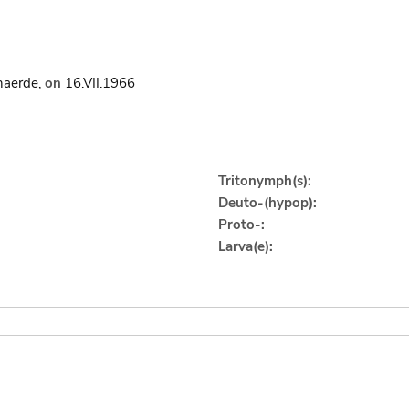
naerde,
on
16.VII.1966
Tritonymph(s):
Deuto-(hypop):
Proto-:
Larva(e):