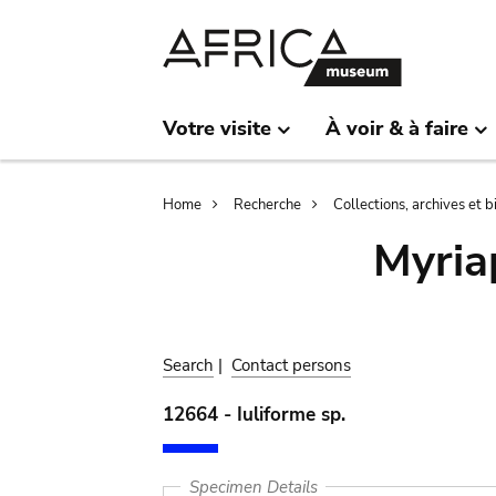
Skip
Skip
to
to
main
search
content
Votre visite
À voir & à faire
Breadcrumb
Home
Recherche
Collections, archives et 
Myria
Search
|
Contact persons
12664 - Iuliforme sp.
Specimen Details