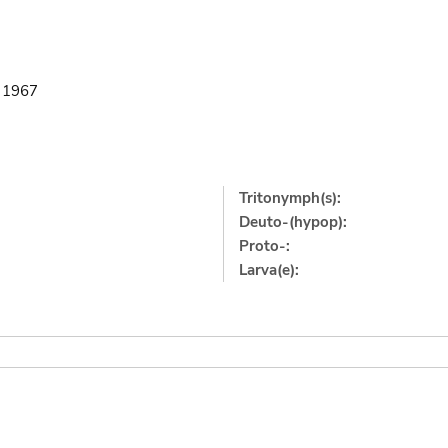
n
1967
Tritonymph(s):
Deuto-(hypop):
Proto-:
Larva(e):