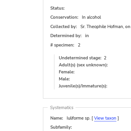
Status:
Conservation:
In alcohol
Collected by:
Sr. Theophile Hofman,
o
Determined by:
in
# specimen:
2
Undetermined stage:
2
Adult(s) (sex unknown):
Female:
Male:
Juvenile(s)/Immature(s):
Systematics
Name:
Iuliforme sp. [
View taxon
]
Subfamily: