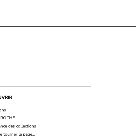
UVRIR
ions
 PROCHE
nce des collections
e tourner la page…