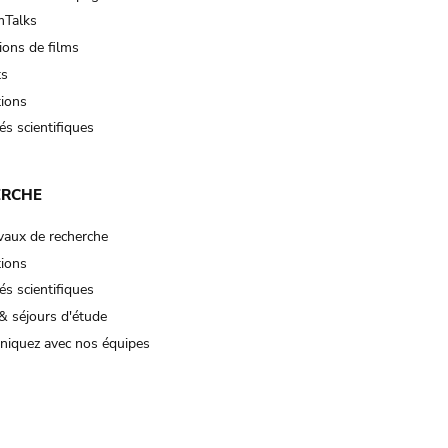
Talks
ions de films
ts
tions
és scientifiques
ERCHE
vaux de recherche
tions
és scientifiques
& séjours d'étude
iquez avec nos équipes