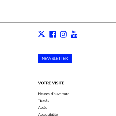
Facebook
Instagram
Youtube
Print
X
NEWSLETTER
Main
VOTRE VISITE
navigation
Heures d'ouverture
Tickets
Accès
Accessibilité