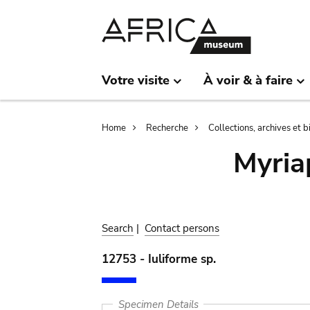
Skip
Skip
to
to
main
search
content
Votre visite
À voir & à faire
Breadcrumb
Home
Recherche
Collections, archives et 
Myria
Search
|
Contact persons
12753 - Iuliforme sp.
Specimen Details