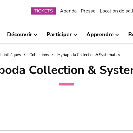
Submenu
TICKETS
Agenda
Presse
Location de sal
Découvrir
Participer
Apprendre
R
bibliothèques
Collections
Myriapoda Collection & Systematics
poda Collection & Syste