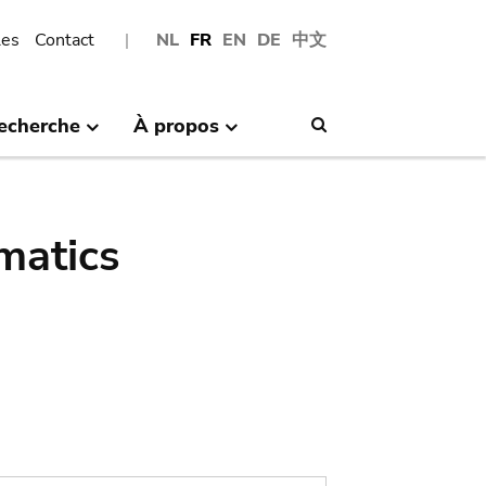
les
Contact
NL
FR
EN
DE
中文
echerche
À propos
Search
matics