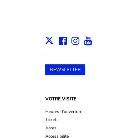
Facebook
Instagram
Youtube
Print
X
NEWSLETTER
Main
VOTRE VISITE
navigation
Heures d'ouverture
Tickets
Accès
Accessibilité