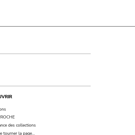
UVRIR
ions
 PROCHE
nce des collections
e tourner la page…