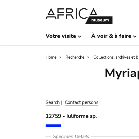
Skip
Skip
to
to
main
search
content
Votre visite
À voir & à faire
Breadcrumb
Home
Recherche
Collections, archives et 
Myria
Search
|
Contact persons
12759 - Iuliforme sp.
Specimen Details