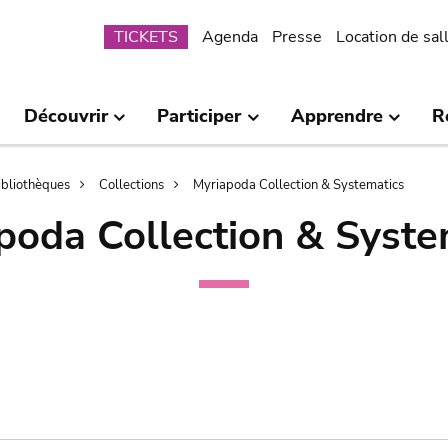
Submenu
TICKETS
Agenda
Presse
Location de sal
Découvrir
Participer
Apprendre
R
bibliothèques
Collections
Myriapoda Collection & Systematics
poda Collection & Syste