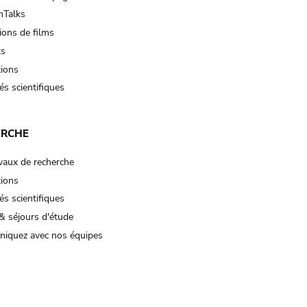
Talks
ions de films
ts
tions
és scientifiques
ERCHE
vaux de recherche
tions
és scientifiques
& séjours d'étude
iquez avec nos équipes