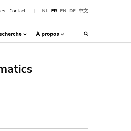
les
Contact
NL
FR
EN
DE
中文
echerche
À propos
Search
matics