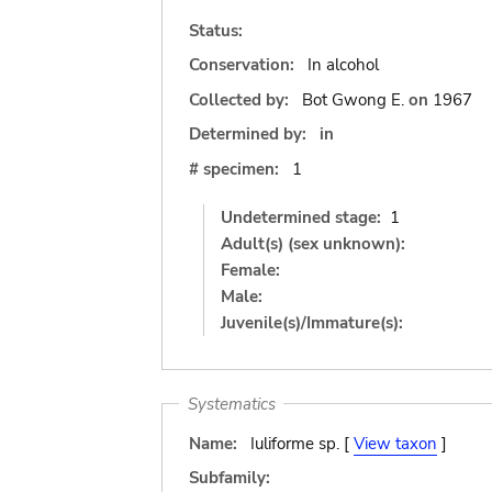
Status:
Conservation:
In alcohol
Collected by:
Bot Gwong E.
on
1967
Determined by:
in
# specimen:
1
Undetermined stage:
1
Adult(s) (sex unknown):
Female:
Male:
Juvenile(s)/Immature(s):
Systematics
Name:
Iuliforme sp. [
View taxon
]
Subfamily: