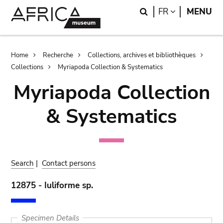
Skip
Skip
Search
LANGUAGE
FR
MENU
to
to
main
search
content
Breadcrumb
Home
Recherche
Collections, archives et bibliothèques
Collections
Myriapoda Collection & Systematics
Myriapoda Collection
& Systematics
Search
|
Contact persons
12875 - Iuliforme sp.
Specimen Details