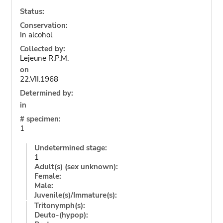
Status:
Conservation:
In alcohol
Collected by:
Lejeune R.P.M.
on
22.VII.1968
Determined by:
in
# specimen:
1
Undetermined stage:
1
Adult(s) (sex unknown):
Female:
Male:
Juvenile(s)/Immature(s):
Tritonymph(s):
Deuto-(hypop):