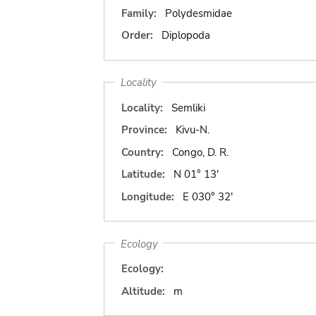
Family:
Polydesmidae
Order:
Diplopoda
Locality
Locality:
Semliki
Province:
Kivu-N.
Country:
Congo, D. R.
Latitude:
N 01° 13'
Longitude:
E 030° 32'
Ecology
Ecology:
Altitude:
m