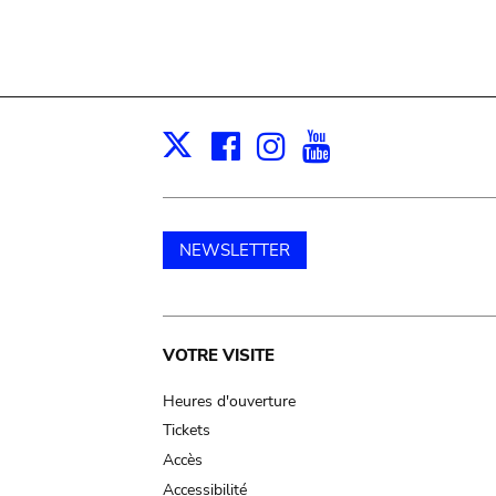
Facebook
Instagram
Youtube
Print
X
NEWSLETTER
Main
VOTRE VISITE
navigation
Heures d'ouverture
Tickets
Accès
Accessibilité