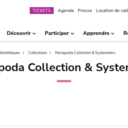
Submenu
TICKETS
Agenda
Presse
Location de sal
Découvrir
Participer
Apprendre
R
bibliothèques
Collections
Myriapoda Collection & Systematics
poda Collection & Syste