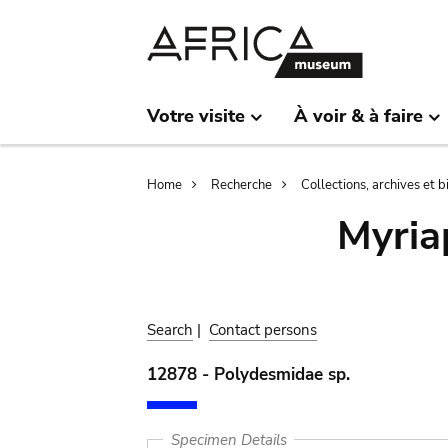
Skip
Skip
to
to
main
search
content
Votre visite
À voir & à faire
Breadcrumb
Home
Recherche
Collections, archives et 
Myria
Search
|
Contact persons
12878 - Polydesmidae sp.
Specimen Details