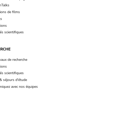
Talks
ions de films
ts
tions
és scientifiques
ERCHE
vaux de recherche
tions
és scientifiques
& séjours d'étude
iquez avec nos équipes