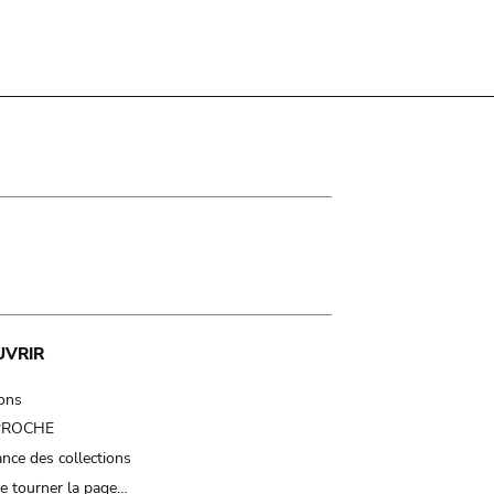
UVRIR
ions
 PROCHE
nce des collections
e tourner la page…