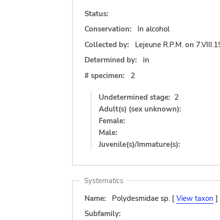
Status:
Conservation:
In alcohol
Collected by:
Lejeune R.P.M.
on
7.VIII.
Determined by:
in
# specimen:
2
Undetermined stage:
2
Adult(s) (sex unknown):
Female:
Male:
Juvenile(s)/Immature(s):
Systematics
Name:
Polydesmidae sp. [
View taxon
]
Subfamily: