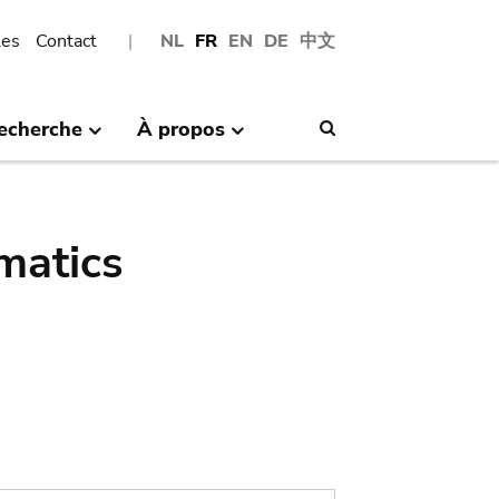
les
Contact
NL
FR
EN
DE
中文
echerche
À propos
Search
matics