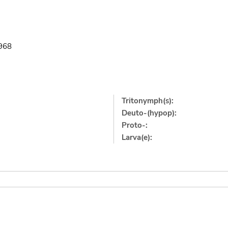
1968
Tritonymph(s):
Deuto-(hypop):
Proto-:
Larva(e):