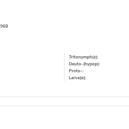
1968
Tritonymph(s):
Deuto-(hypop):
Proto-:
Larva(e):