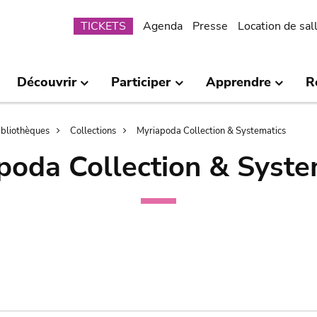
Submenu
TICKETS
Agenda
Presse
Location de sal
Découvrir
Participer
Apprendre
R
bibliothèques
Collections
Myriapoda Collection & Systematics
poda Collection & Syste