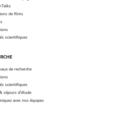
Talks
ions de films
ts
tions
és scientifiques
ERCHE
vaux de recherche
tions
és scientifiques
& séjours d'étude
iquez avec nos équipes