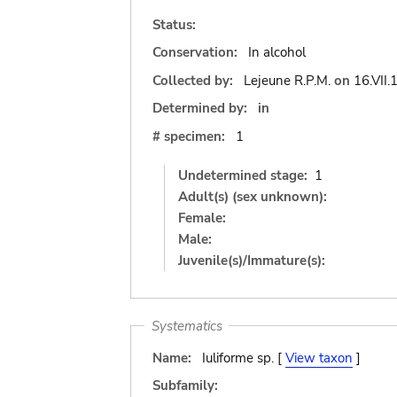
Status:
Conservation:
In alcohol
Collected by:
Lejeune R.P.M.
on
16.VII.
Determined by:
in
# specimen:
1
Undetermined stage:
1
Adult(s) (sex unknown):
Female:
Male:
Juvenile(s)/Immature(s):
Systematics
Name:
Iuliforme sp. [
View taxon
]
Subfamily: