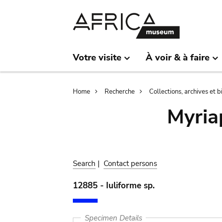
Skip
Skip
to
to
main
search
content
Votre visite
À voir & à faire
Breadcrumb
Home
Recherche
Collections, archives et 
Myria
Search
|
Contact persons
12885 - Iuliforme sp.
Specimen Details