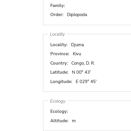
Family:
Order:
Diplopoda
Locality
Locality:
Djuma
Province:
Kivu
Country:
Congo, D. R.
Latitude:
N 00° 43'
Longitude:
E 029° 45'
Ecology
Ecology:
Altitude:
m