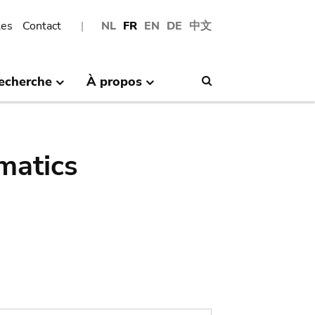
les
Contact
NL
FR
EN
DE
中文
echerche
À propos
Search
matics