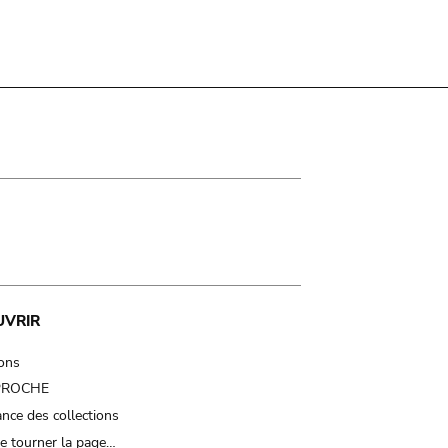
UVRIR
ions
 PROCHE
nce des collections
e tourner la page…