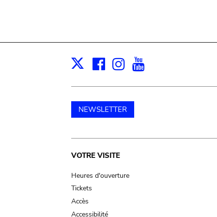
Facebook
Instagram
Youtube
Print
X
NEWSLETTER
Main
VOTRE VISITE
navigation
Heures d'ouverture
Tickets
Accès
Accessibilité