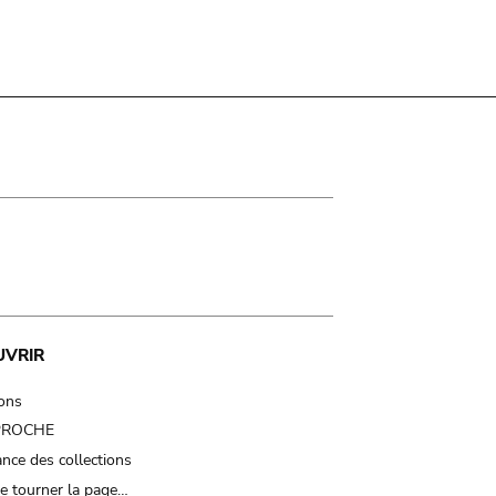
UVRIR
ions
 PROCHE
nce des collections
e tourner la page…