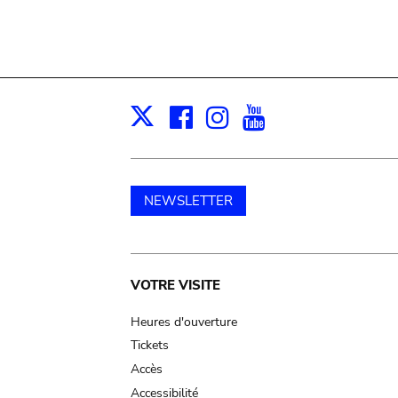
Facebook
Instagram
Youtube
Print
X
NEWSLETTER
Main
VOTRE VISITE
navigation
Heures d'ouverture
Tickets
Accès
Accessibilité