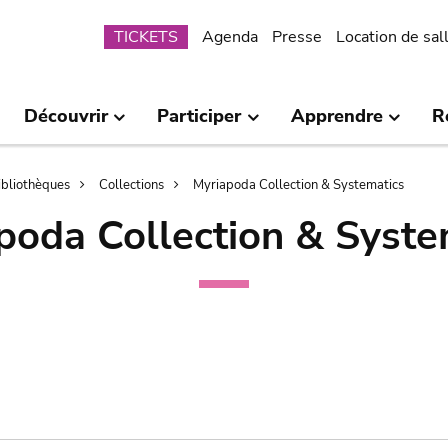
Submenu
TICKETS
Agenda
Presse
Location de sal
Découvrir
Participer
Apprendre
R
bibliothèques
Collections
Myriapoda Collection & Systematics
poda Collection & Syste