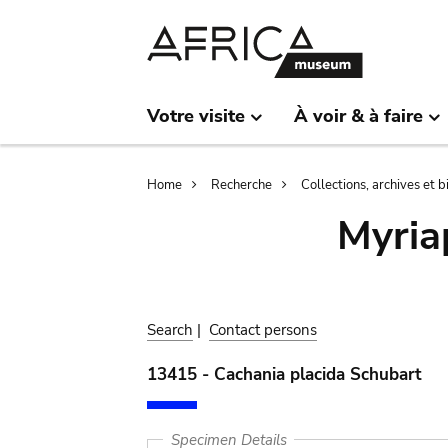
Skip
Skip
to
to
main
search
content
Votre visite
À voir & à faire
Breadcrumb
Home
Recherche
Collections, archives et 
Myria
Search
|
Contact persons
13415 - Cachania placida Schubart
Specimen Details