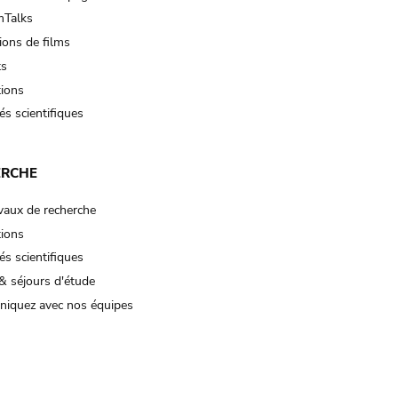
Talks
ions de films
ts
tions
és scientifiques
ERCHE
vaux de recherche
tions
és scientifiques
& séjours d'étude
iquez avec nos équipes