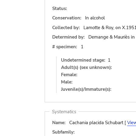
Status:
Conservation:
In alcohol
Collected by:
Lamotte & Roy,
on
X.195
Determined by:
Demange & Mauriès
in
# specimen:
1
Undetermined stage:
1
Adult(s) (sex unknown):
Female:
Male:
Juvenile(s)/Immature(s):
Systematics
Name:
Cachania placida Schubart [
Vie
Subfamily: