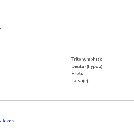
1
Tritonymph(s):
Deuto-(hypop):
Proto-:
Larva(e):
w taxon
]