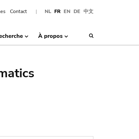
les
Contact
NL
FR
EN
DE
中文
echerche
À propos
Search
matics