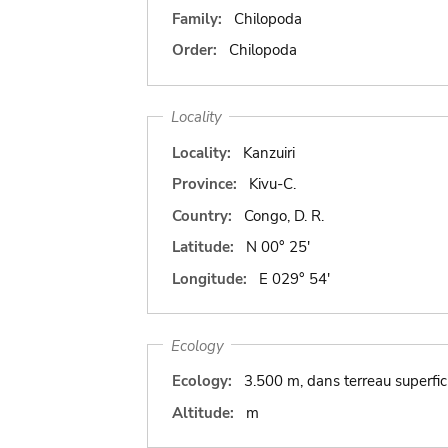
Family:
Chilopoda
Order:
Chilopoda
Locality
Locality:
Kanzuiri
Province:
Kivu-C.
Country:
Congo, D. R.
Latitude:
N 00° 25'
Longitude:
E 029° 54'
Ecology
Ecology:
3.500 m, dans terreau superfici
Altitude:
m