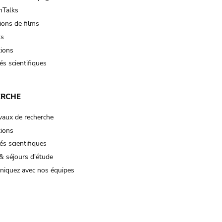
Talks
ions de films
ts
tions
és scientifiques
ERCHE
vaux de recherche
tions
és scientifiques
& séjours d'étude
iquez avec nos équipes