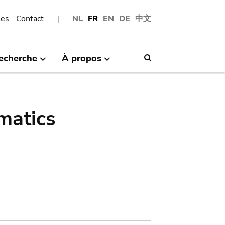
les
Contact
NL
FR
EN
DE
中文
echerche
À propos
Search
matics