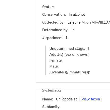
Status:
Conservation:
In alcohol
Collected by:
Lejeune M.
on
VII-VIII.19
Determined by:
in
# specimen:
1
Undetermined stage:
1
Adult(s) (sex unknown):
Female:
Male:
Juvenile(s)/Immature(s):
Systematics
Name:
Chilopoda sp. [
View taxon
]
Subfamily: