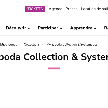
Submenu
TICKETS
Agenda
Presse
Location de sal
Découvrir
Participer
Apprendre
R
bibliothèques
Collections
Myriapoda Collection & Systematics
poda Collection & Syste