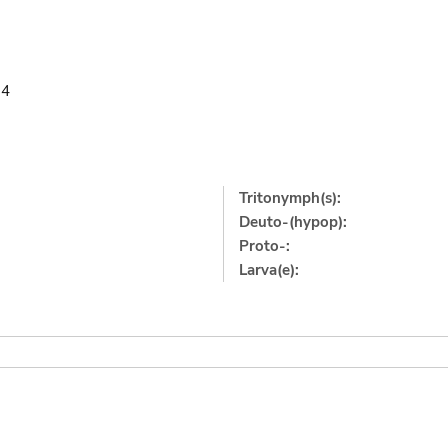
74
Tritonymph(s):
Deuto-(hypop):
Proto-:
Larva(e):