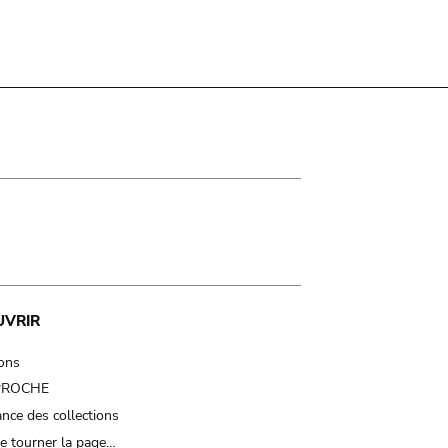
UVRIR
ions
 PROCHE
nce des collections
e tourner la page…