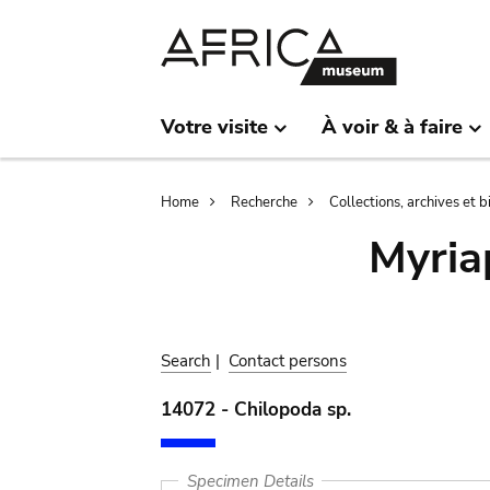
Skip
Skip
to
to
main
search
content
Votre visite
À voir & à faire
Breadcrumb
Home
Recherche
Collections, archives et 
Myria
Search
|
Contact persons
14072 - Chilopoda sp.
Specimen Details