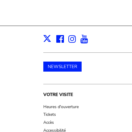
Facebook
Instagram
Youtube
Print
X
NEWSLETTER
Main
VOTRE VISITE
navigation
Heures d'ouverture
Tickets
Accès
Accessibilité