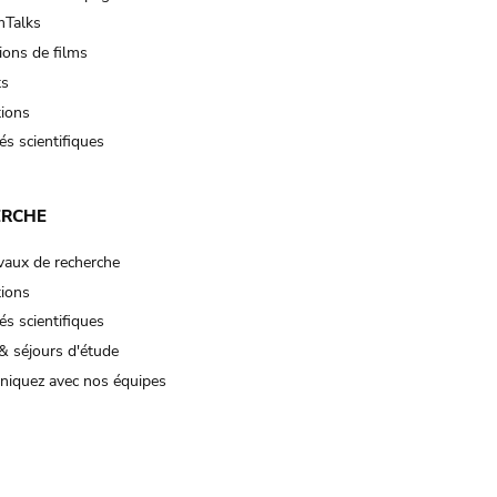
Talks
ions de films
ts
tions
és scientifiques
ERCHE
vaux de recherche
tions
és scientifiques
& séjours d'étude
iquez avec nos équipes