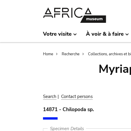
Skip
Skip
to
to
main
search
content
Votre visite
À voir & à faire
Breadcrumb
Home
Recherche
Collections, archives et 
Myria
Search
|
Contact persons
14871 - Chilopoda sp.
Specimen Details