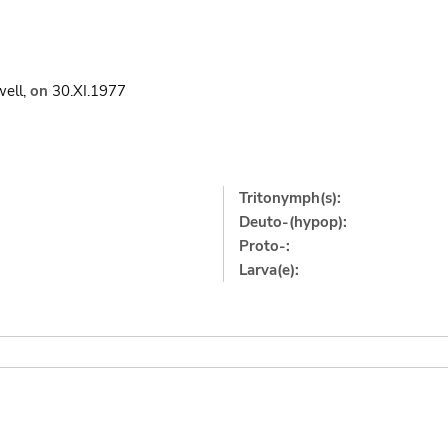
ell,
on
30.XI.1977
Tritonymph(s):
Deuto-(hypop):
Proto-:
Larva(e):