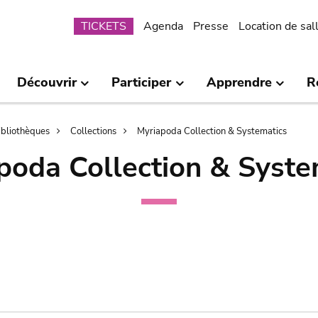
Submenu
TICKETS
Agenda
Presse
Location de sal
Découvrir
Participer
Apprendre
R
bibliothèques
Collections
Myriapoda Collection & Systematics
poda Collection & Syste