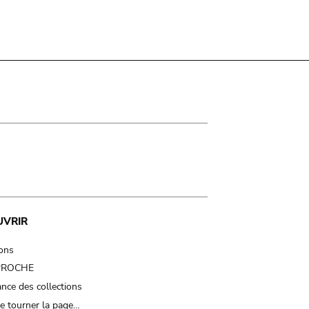
UVRIR
ions
 PROCHE
nce des collections
e tourner la page…