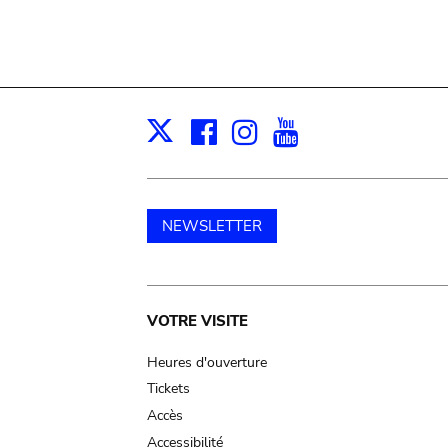
Facebook
Instagram
Youtube
Print
X
NEWSLETTER
Main
VOTRE VISITE
navigation
Heures d'ouverture
Tickets
Accès
Accessibilité