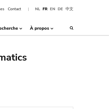
les
Contact
NL
FR
EN
DE
中文
echerche
À propos
Search
matics