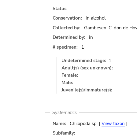
Status:
Conservation:
In alcohol
Collected by:
Gambeseni C. don de How
Determined by:
in
# specimen:
1
Undetermined stage:
1
Adult(s) (sex unknown):
Female:
Male:
Juvenile(s)/Immature(s):
Systematics
Name:
Chilopoda sp. [
View taxon
]
Subfamily: