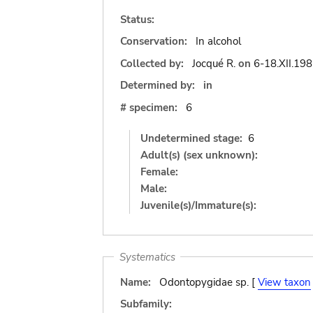
Status:
Conservation:
In alcohol
Collected by:
Jocqué R.
on
6-18.XII.19
Determined by:
in
# specimen:
6
Undetermined stage:
6
Adult(s) (sex unknown):
Female:
Male:
Juvenile(s)/Immature(s):
Systematics
Name:
Odontopygidae sp. [
View taxon
Subfamily: