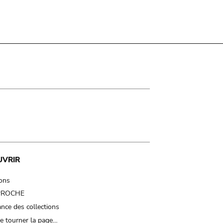
UVRIR
ions
 PROCHE
nce des collections
e tourner la page…