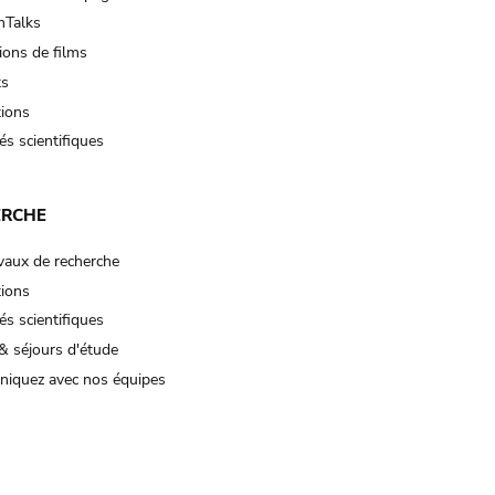
Talks
ions de films
ts
tions
és scientifiques
ERCHE
vaux de recherche
tions
és scientifiques
& séjours d'étude
iquez avec nos équipes