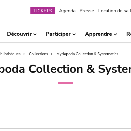
Submenu
TICKETS
Agenda
Presse
Location de sal
Découvrir
Participer
Apprendre
R
bibliothèques
Collections
Myriapoda Collection & Systematics
poda Collection & Syste