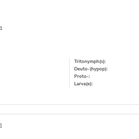
81
Tritonymph(s):
Deuto-(hypop):
Proto-:
Larva(e):
]