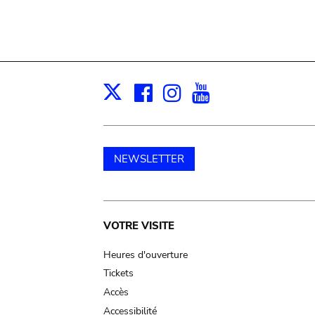
Facebook
Instagram
Youtube
Print
X
NEWSLETTER
Main
VOTRE VISITE
navigation
Heures d'ouverture
Tickets
Accès
Accessibilité