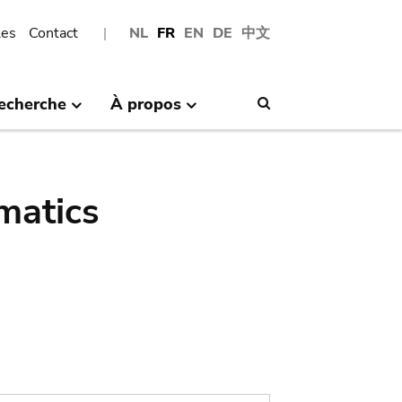
les
Contact
NL
FR
EN
DE
中文
echerche
À propos
Search
matics