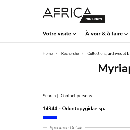
Skip
Skip
to
to
main
search
content
Votre visite
À voir & à faire
Breadcrumb
Home
Recherche
Collections, archives et 
Myria
Search
|
Contact persons
14944 - Odontopygidae sp.
Specimen Details