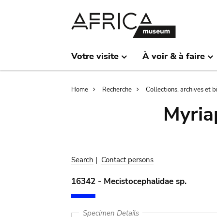
Skip
Skip
to
to
main
search
content
Votre visite
À voir & à faire
Breadcrumb
Home
Recherche
Collections, archives et 
Myria
Search
|
Contact persons
16342 - Mecistocephalidae sp.
Specimen Details