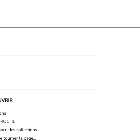
UVRIR
ions
 PROCHE
nce des collections
e tourner la page…