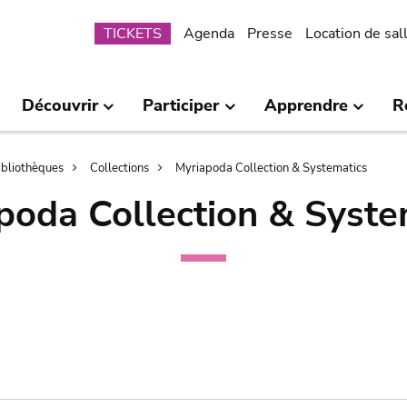
Submenu
TICKETS
Agenda
Presse
Location de sal
Découvrir
Participer
Apprendre
R
bibliothèques
Collections
Myriapoda Collection & Systematics
poda Collection & Syste