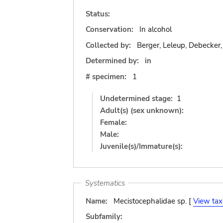
Status:
Conservation:
In alcohol
Collected by:
Berger, Leleup, Debecker,
Determined by:
in
# specimen:
1
Undetermined stage:
1
Adult(s) (sex unknown):
Female:
Male:
Juvenile(s)/Immature(s):
Systematics
Name:
Mecistocephalidae sp. [
View ta
Subfamily: