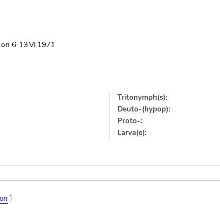
on
6-13.VI.1971
Tritonymph(s):
Deuto-(hypop):
Proto-:
Larva(e):
xon
]