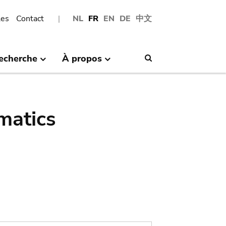
les
Contact
NL
FR
EN
DE
中文
echerche
À propos
Search
matics