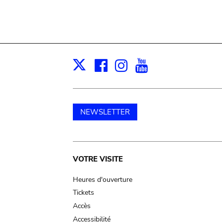
Facebook
Instagram
Youtube
Print
X
NEWSLETTER
Main
VOTRE VISITE
navigation
Heures d'ouverture
Tickets
Accès
Accessibilité