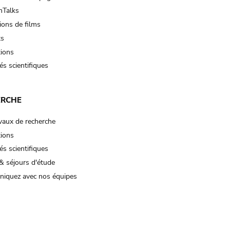
Talks
ions de films
ts
tions
és scientifiques
ERCHE
vaux de recherche
tions
és scientifiques
& séjours d'étude
iquez avec nos équipes