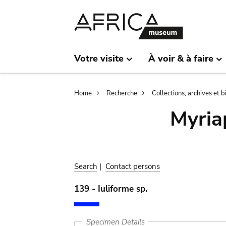
Skip
Skip
to
to
main
search
content
Votre visite
À voir & à faire
Breadcrumb
Home
Recherche
Collections, archives et 
Myria
Search
|
Contact persons
139 - Iuliforme sp.
Specimen Details