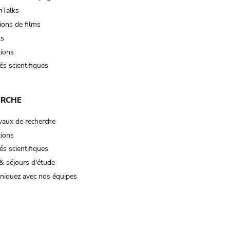
Talks
ions de films
ts
tions
és scientifiques
ERCHE
vaux de recherche
tions
és scientifiques
& séjours d'étude
iquez avec nos équipes