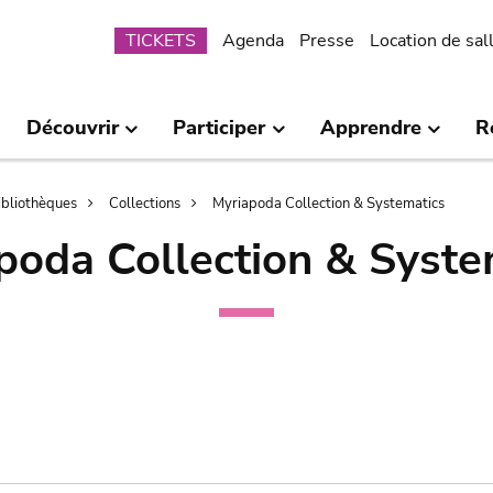
Submenu
TICKETS
Agenda
Presse
Location de sal
Découvrir
Participer
Apprendre
R
bibliothèques
Collections
Myriapoda Collection & Systematics
poda Collection & Syste