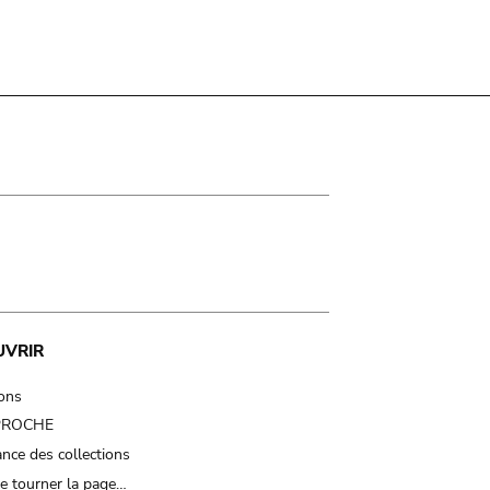
UVRIR
ions
 PROCHE
nce des collections
e tourner la page…