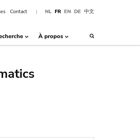
les
Contact
NL
FR
EN
DE
中文
echerche
À propos
Search
matics