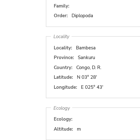
Family:
Order:
Diplopoda
Locality
Locality:
Bambesa
Province:
Sankuru
Country:
Congo, D. R.
Latitude:
N 03° 28'
Longitude:
E 025° 43'
Ecology
Ecology:
Altitude:
m