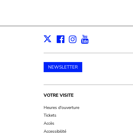
Facebook
Instagram
Youtube
Print
X
NEWSLETTER
Main
VOTRE VISITE
navigation
Heures d'ouverture
Tickets
Accès
Accessibilité