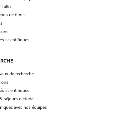
Talks
ions de films
ts
tions
és scientifiques
ERCHE
vaux de recherche
tions
és scientifiques
& séjours d'étude
iquez avec nos équipes