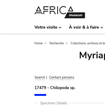
Skip
Skip
to
to
main
search
content
Votre visite
À voir & à faire
Breadcrumb
Home
Recherche
Collections, archives et 
Myria
Search
|
Contact persons
17479 - Chilopoda sp.
Specimen Details