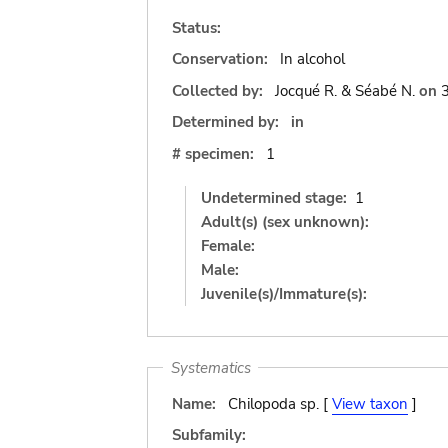
Status:
Conservation:
In alcohol
Collected by:
Jocqué R. & Séabé N.
on
3
Determined by:
in
# specimen:
1
Undetermined stage:
1
Adult(s) (sex unknown):
Female:
Male:
Juvenile(s)/Immature(s):
Systematics
Name:
Chilopoda sp. [
View taxon
]
Subfamily: