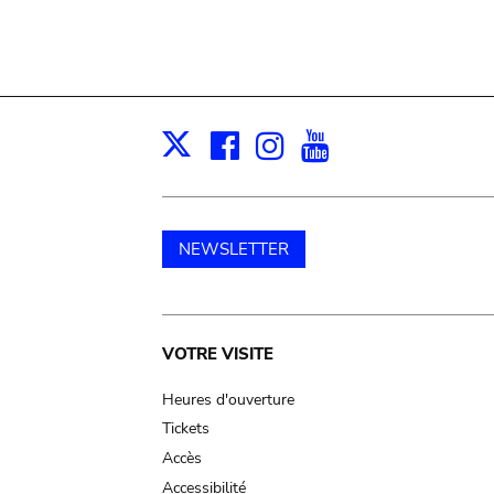
Facebook
Instagram
Youtube
Print
X
NEWSLETTER
Main
VOTRE VISITE
navigation
Heures d'ouverture
Tickets
Accès
Accessibilité