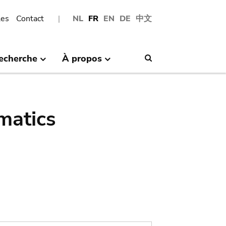
les
Contact
NL
FR
EN
DE
中文
echerche
À propos
Search
matics