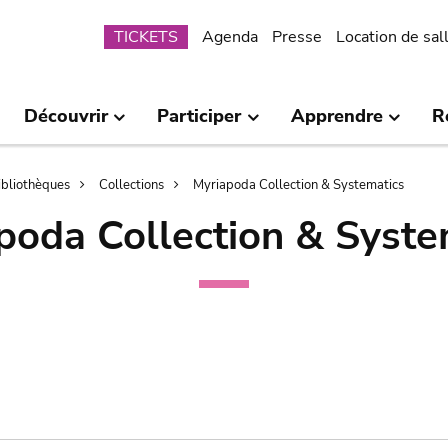
Submenu
TICKETS
Agenda
Presse
Location de sal
Découvrir
Participer
Apprendre
R
bibliothèques
Collections
Myriapoda Collection & Systematics
poda Collection & Syste