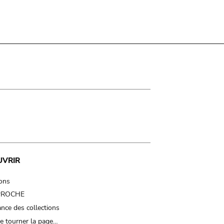
UVRIR
ions
 PROCHE
nce des collections
e tourner la page…