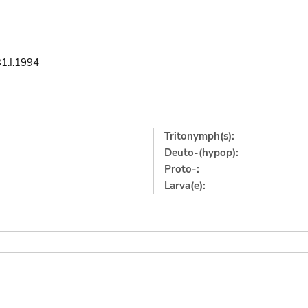
1.I.1994
Tritonymph(s):
Deuto-(hypop):
Proto-:
Larva(e):