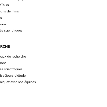
Talks
ions de films
ts
tions
és scientifiques
ERCHE
vaux de recherche
tions
és scientifiques
& séjours d'étude
iquez avec nos équipes