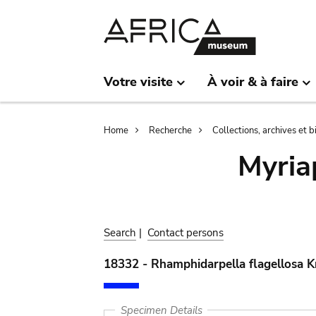
Skip
Skip
to
to
main
search
content
Votre visite
À voir & à faire
Breadcrumb
Home
Recherche
Collections, archives et 
Myria
Search
|
Contact persons
18332 - Rhamphidarpella flagellosa K
Specimen Details