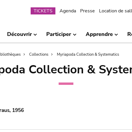
Submenu
TICKETS
Agenda
Presse
Location de sal
Découvrir
Participer
Apprendre
R
bibliothèques
Collections
Myriapoda Collection & Systematics
poda Collection & Syste
raus, 1956