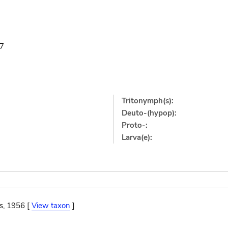
47
Tritonymph(s):
Deuto-(hypop):
Proto-:
Larva(e):
s, 1956 [
View taxon
]