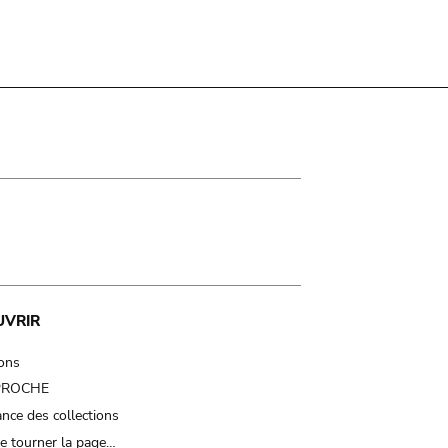
UVRIR
ions
 PROCHE
nce des collections
e tourner la page…