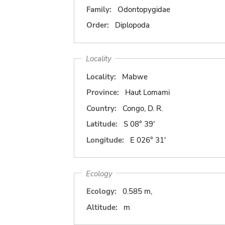
Family:
Odontopygidae
Order:
Diplopoda
Locality
Locality:
Mabwe
Province:
Haut Lomami
Country:
Congo, D. R.
Latitude:
S 08° 39'
Longitude:
E 026° 31'
Ecology
Ecology:
0.585 m,
Altitude:
m