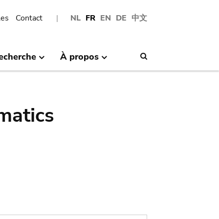
les
Contact
NL
FR
EN
DE
中文
echerche
À propos
Search
matics