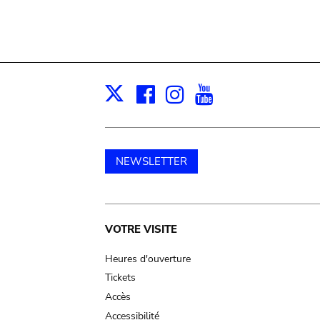
Facebook
Instagram
Youtube
Print
X
NEWSLETTER
Main
VOTRE VISITE
navigation
Heures d'ouverture
Tickets
Accès
Accessibilité