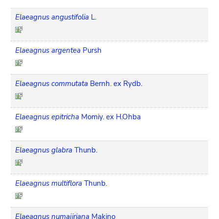
Elaeagnus angustifolia
L.
Elaeagnus argentea
Pursh
Elaeagnus commutata
Bernh. ex Rydb.
Elaeagnus epitricha
Momiy. ex H.Ohba
Elaeagnus glabra
Thunb.
Elaeagnus multiflora
Thunb.
Elaeagnus numajiriana
Makino