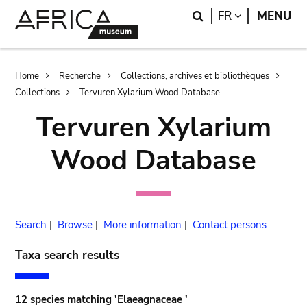
Skip
Skip
Search
LANGUAGE
FR
MENU
to
to
main
search
content
Breadcrumb
Home
Recherche
Collections, archives et bibliothèques
Collections
Tervuren Xylarium Wood Database
Tervuren Xylarium
Wood Database
Search
|
Browse
|
More information
|
Contact persons
Taxa search results
12 species matching 'Elaeagnaceae '