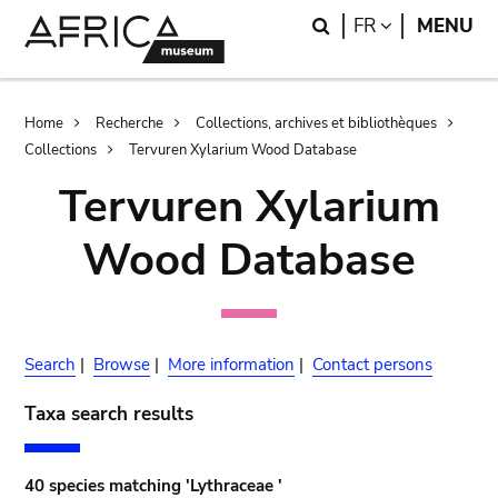
Skip
Skip
Search
LANGUAGE
FR
MENU
to
to
main
search
content
Breadcrumb
Home
Recherche
Collections, archives et bibliothèques
Collections
Tervuren Xylarium Wood Database
Tervuren Xylarium
Wood Database
Search
|
Browse
|
More information
|
Contact persons
Taxa search results
40 species matching 'Lythraceae '