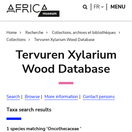
Skip
Skip
Search
LANGUAGE
FR
MENU
to
to
main
search
content
Breadcrumb
Home
Recherche
Collections, archives et bibliothèques
Collections
Tervuren Xylarium Wood Database
Tervuren Xylarium
Wood Database
Search
|
Browse
|
More information
|
Contact persons
Taxa search results
1 species matching 'Oncothecaceae '