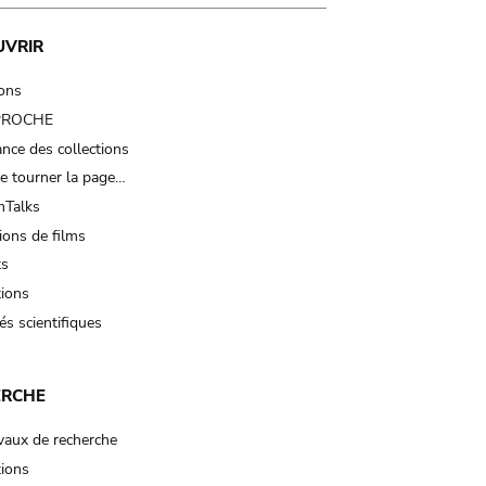
UVRIR
ions
 PROCHE
nce des collections
e tourner la page…
Talks
ions de films
ts
tions
és scientifiques
ERCHE
vaux de recherche
tions