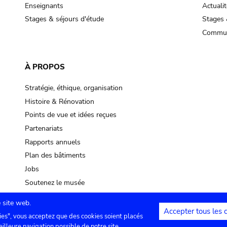
Enseignants
Actualit
Stages & séjours d'étude
Stages 
Commun
À PROPOS
Stratégie, éthique, organisation
Histoire & Rénovation
Points de vue et idées reçues
Partenariats
Rapports annuels
Plan des bâtiments
Jobs
Soutenez le musée
 site web.
Accepter tous les 
ies", vous acceptez que des cookies soient placés
lles
Contact
Paramètres de confidentialité
Mention
eilleure navigation possible de notre site.