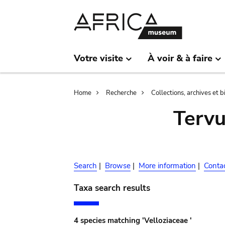
Skip
Skip
to
to
main
search
content
Votre visite
À voir & à faire
Breadcrumb
Home
Recherche
Collections, archives et 
Terv
Search
|
Browse
|
More information
|
Conta
Taxa search results
4 species matching 'Velloziaceae '