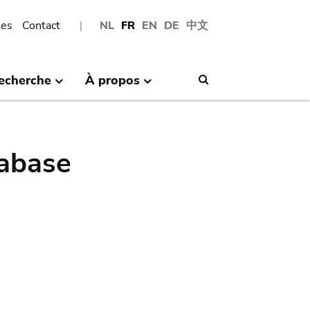
les
Contact
NL
FR
EN
DE
中文
echerche
À propos
Search
abase