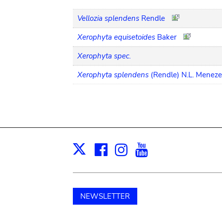
Vellozia splendens
Rendle
Xerophyta equisetoides
Baker
Xerophyta spec.
Xerophyta splendens
(Rendle) N.L. Meneze
Facebook
Instagram
Youtube
Print
X
NEWSLETTER