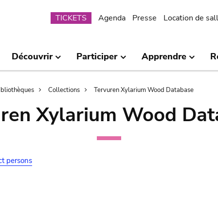
Submenu
TICKETS
Agenda
Presse
Location de sal
Découvrir
Participer
Apprendre
R
bibliothèques
Collections
Tervuren Xylarium Wood Database
uren Xylarium Wood Dat
ct persons