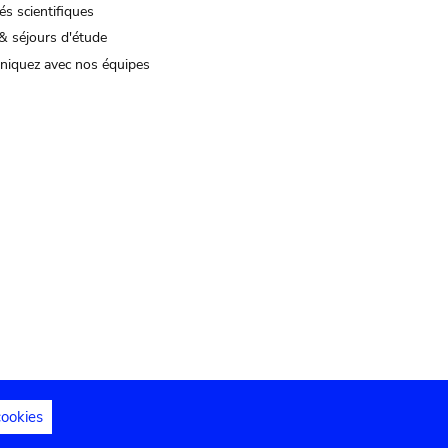
és scientifiques
& séjours d'étude
iquez avec nos équipes
cookies
s juridiques
Déclaration d'accessibilité