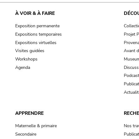
À VOIR & À FAIRE
DÉCO
Exposition permanente
Collect
Expositions temporaires
Projet
Expositions virtuelles
Provena
Visites guidées
Avant d
Workshops
Museum
Agenda
Discuss
Podcas
Publica
Actualit
APPRENDRE
RECH
Maternelle & primaire
Nos tra
Secondaire
Publica