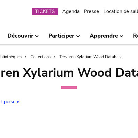
Submenu
TICKETS
Agenda
Presse
Location de sal
Découvrir
Participer
Apprendre
R
bibliothèques
Collections
Tervuren Xylarium Wood Database
uren Xylarium Wood Dat
ct persons