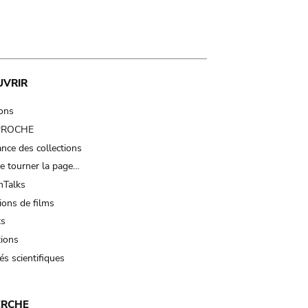
UVRIR
ions
 PROCHE
nce des collections
e tourner la page…
Talks
ions de films
ts
tions
és scientifiques
ERCHE