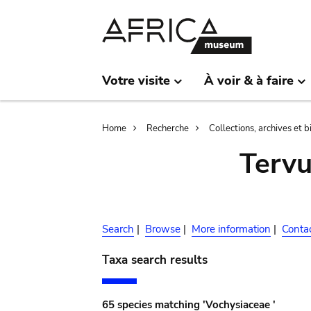
Skip
Skip
to
to
main
search
content
Votre visite
À voir & à faire
Breadcrumb
Home
Recherche
Collections, archives et 
Terv
Search
|
Browse
|
More information
|
Conta
Taxa search results
65 species matching 'Vochysiaceae '