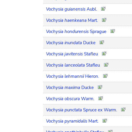
Vochysia guianensis
Aubl.
Vochysia haenkeana
Mart.
Vochysia hondurensis
Sprague
Vochysia inundata
Ducke
Vochysia javitensis
Stafleu
Vochysia lanceolata
Stafleu
Vochysia lehmannii
Hieron.
Vochysia maxima
Ducke
Vochysia obscura
Warm.
Vochysia punctata
Spruce ex Warm.
Vochysia pyramidalis
Mart.