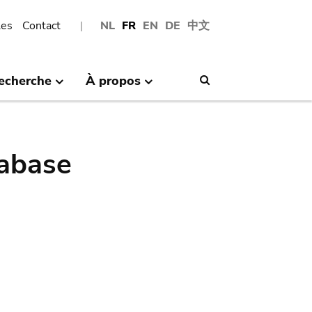
les
Contact
NL
FR
EN
DE
中文
echerche
À propos
Search
abase