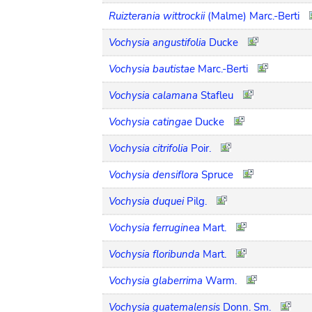
Ruizterania wittrockii
(Malme) Marc.-Berti
Vochysia angustifolia
Ducke
Vochysia bautistae
Marc.-Berti
Vochysia calamana
Stafleu
Vochysia catingae
Ducke
Vochysia citrifolia
Poir.
Vochysia densiflora
Spruce
Vochysia duquei
Pilg.
Vochysia ferruginea
Mart.
Vochysia floribunda
Mart.
Vochysia glaberrima
Warm.
Vochysia guatemalensis
Donn. Sm.