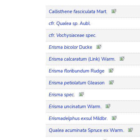
Callisthene fasciculata
Mart.
cfr. Qualea sp.
Aubl.
cfr. Vochysiaceae spec.
Erisma bicolor
Ducke
Erisma calcaratum
(Link) Warm.
Erisma floribundum
Rudge
Erisma petiolatum
Gleason
Erisma spec.
Erisma uncinatum
Warm.
Erismadelphus exsul
Mildbr.
Qualea acuminata
Spruce ex Warm.