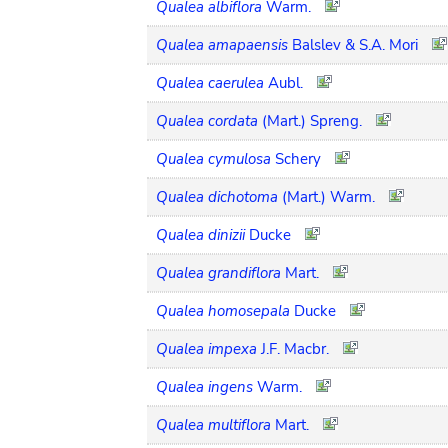
Qualea albiflora
Warm.
Qualea amapaensis
Balslev & S.A. Mori
Qualea caerulea
Aubl.
Qualea cordata
(Mart.) Spreng.
Qualea cymulosa
Schery
Qualea dichotoma
(Mart.) Warm.
Qualea dinizii
Ducke
Qualea grandiflora
Mart.
Qualea homosepala
Ducke
Qualea impexa
J.F. Macbr.
Qualea ingens
Warm.
Qualea multiflora
Mart.