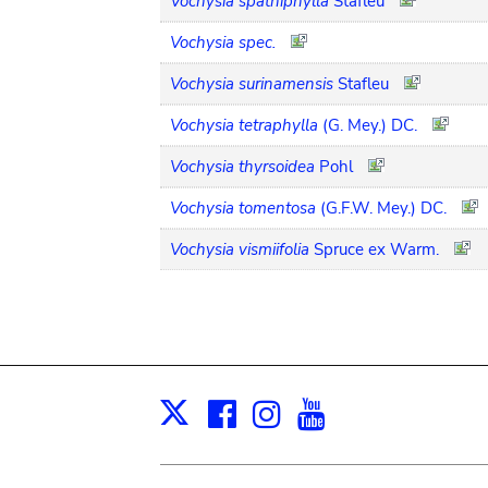
Vochysia spathiphylla
Stafleu
Vochysia spec.
Vochysia surinamensis
Stafleu
Vochysia tetraphylla
(G. Mey.) DC.
Vochysia thyrsoidea
Pohl
Vochysia tomentosa
(G.F.W. Mey.) DC.
Vochysia vismiifolia
Spruce ex Warm.
Facebook
Instagram
Youtube
Print
X