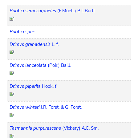
Bubbia semecarpoides
(F.Muell.) B.L.Burtt
Bubbia spec.
Drimys granadensis
L. f.
Drimys lanceolata
(Poir.) Baill.
Drimys piperita
Hook. f.
Drimys winteri
J.R. Forst. & G. Forst.
Tasmannia purpurascens
(Vickery) A.C. Sm.