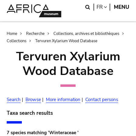
Skip
Skip
Search
LANGUAGE
FR
MENU
to
to
main
search
content
Breadcrumb
Home
Recherche
Collections, archives et bibliothèques
Collections
Tervuren Xylarium Wood Database
Tervuren Xylarium
Wood Database
Search
|
Browse
|
More information
|
Contact persons
Taxa search results
7 species matching 'Winteraceae '