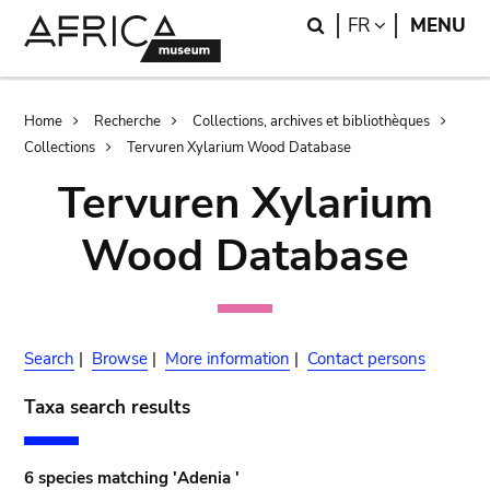
Skip
Skip
Search
LANGUAGE
FR
MENU
to
to
main
search
content
Breadcrumb
Home
Recherche
Collections, archives et bibliothèques
Collections
Tervuren Xylarium Wood Database
Tervuren Xylarium
Wood Database
Search
|
Browse
|
More information
|
Contact persons
Taxa search results
6 species matching 'Adenia '