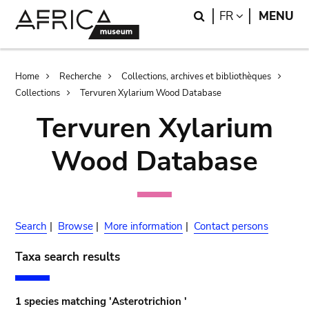
Skip
Skip
Search
LANGUAGE
FR
MENU
to
to
main
search
content
Breadcrumb
Home
Recherche
Collections, archives et bibliothèques
Collections
Tervuren Xylarium Wood Database
Tervuren Xylarium
Wood Database
Search
|
Browse
|
More information
|
Contact persons
Taxa search results
1 species matching 'Asterotrichion '