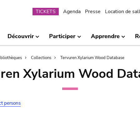
Submenu
TICKETS
Agenda
Presse
Location de sal
Découvrir
Participer
Apprendre
R
bibliothèques
Collections
Tervuren Xylarium Wood Database
uren Xylarium Wood Dat
ct persons