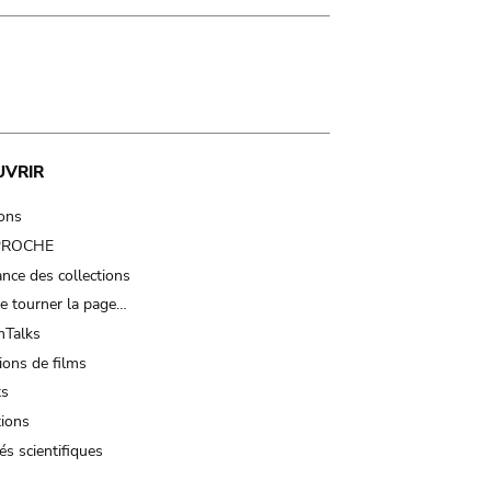
UVRIR
ions
 PROCHE
nce des collections
e tourner la page…
Talks
ions de films
ts
tions
és scientifiques