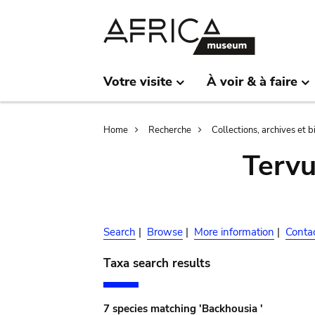
Skip
Skip
to
to
main
search
content
Votre visite
À voir & à faire
Breadcrumb
Home
Recherche
Collections, archives et 
Terv
Search
|
Browse
|
More information
|
Conta
Taxa search results
7 species matching 'Backhousia '