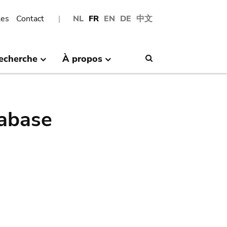
les
Contact
NL
FR
EN
DE
中文
echerche
À propos
Search
abase