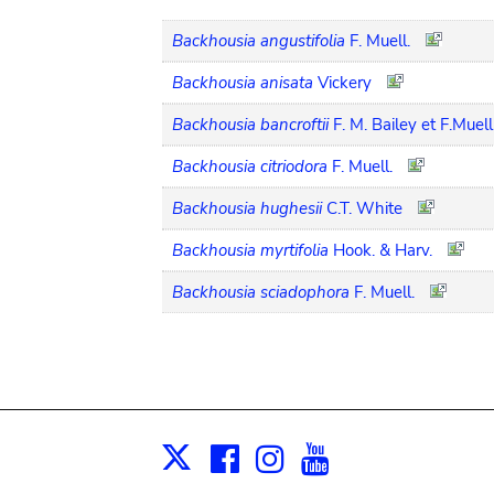
Backhousia angustifolia
F. Muell.
Backhousia anisata
Vickery
Backhousia bancroftii
F. M. Bailey et F.Muell
Backhousia citriodora
F. Muell.
Backhousia hughesii
C.T. White
Backhousia myrtifolia
Hook. & Harv.
Backhousia sciadophora
F. Muell.
Facebook
Instagram
Youtube
Print
X