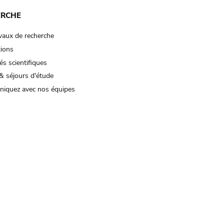
ERCHE
vaux de recherche
tions
és scientifiques
& séjours d'étude
iquez avec nos équipes