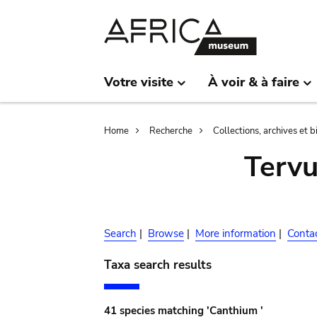
Skip
Skip
to
to
main
search
content
Votre visite
À voir & à faire
Breadcrumb
Home
Recherche
Collections, archives et 
Terv
Search
|
Browse
|
More information
|
Conta
Taxa search results
41 species matching 'Canthium '