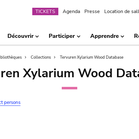
Submenu
TICKETS
Agenda
Presse
Location de sal
Découvrir
Participer
Apprendre
R
bibliothèques
Collections
Tervuren Xylarium Wood Database
uren Xylarium Wood Dat
ct persons