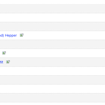
nd) Hepper
tit