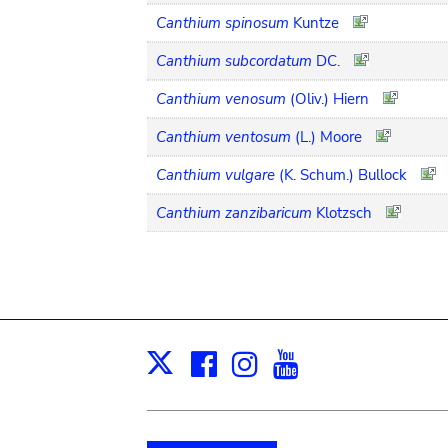
Canthium spinosum
Kuntze
Canthium subcordatum
DC.
Canthium venosum
(Oliv.) Hiern
Canthium ventosum
(L.) Moore
Canthium vulgare
(K. Schum.) Bullock
Canthium zanzibaricum
Klotzsch
Facebook
Instagram
Youtube
Print
X