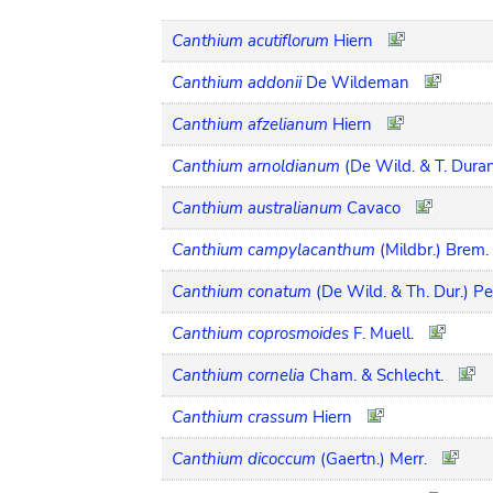
Canthium acutiflorum
Hiern
Canthium addonii
De Wildeman
Canthium afzelianum
Hiern
Canthium arnoldianum
(De Wild. & T. Dura
Canthium australianum
Cavaco
Canthium campylacanthum
(Mildbr.) Brem.
Canthium conatum
(De Wild. & Th. Dur.) Pe
Canthium coprosmoides
F. Muell.
Canthium cornelia
Cham. & Schlecht.
Canthium crassum
Hiern
Canthium dicoccum
(Gaertn.) Merr.