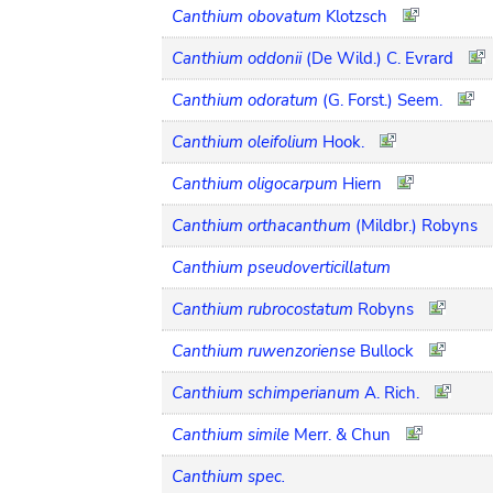
Canthium obovatum
Klotzsch
Canthium oddonii
(De Wild.) C. Evrard
Canthium odoratum
(G. Forst.) Seem.
Canthium oleifolium
Hook.
Canthium oligocarpum
Hiern
Canthium orthacanthum
(Mildbr.) Robyns
Canthium pseudoverticillatum
Canthium rubrocostatum
Robyns
Canthium ruwenzoriense
Bullock
Canthium schimperianum
A. Rich.
Canthium simile
Merr. & Chun
Canthium spec.