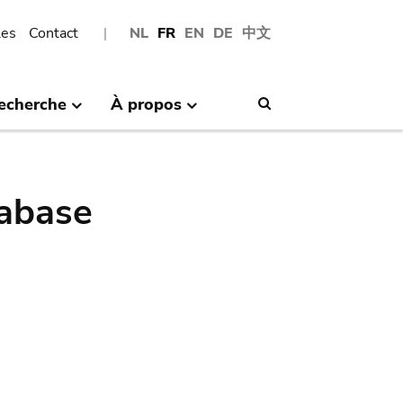
les
Contact
NL
FR
EN
DE
中文
echerche
À propos
Search
abase