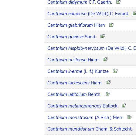
Canthium didymum
C.F. Gaertn.
Canthium ealaense
(De Wild.) C. Evrard
Canthium glabriflorum
Hiern
Canthium gueinzii
Sond.
Canthium hispido-nervosum
(De Wild.) C. 
Canthium huillense
Hiern
Canthium inerme
(L. f.) Kuntze
Canthium lactescens
Hiern
Canthium latifolium
Benth.
Canthium melanophengos
Bullock
Canthium monstrosum
(A.Rich.) Merr.
Canthium mundtianum
Cham. & Schlecht.