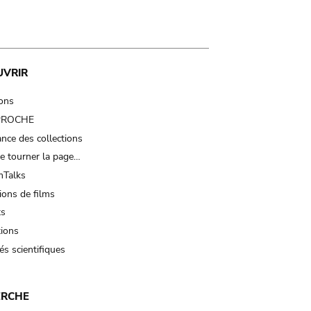
UVRIR
ions
 PROCHE
nce des collections
e tourner la page…
Talks
ions de films
ts
tions
és scientifiques
ERCHE