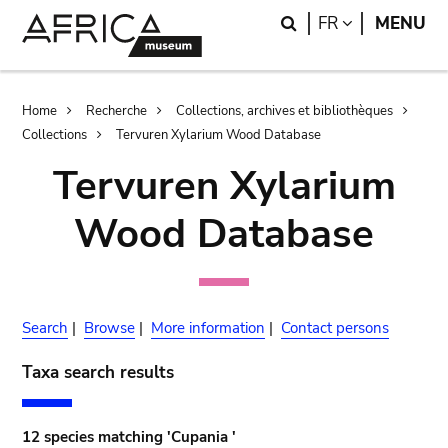
Skip
Skip
Search
LANGUAGE
FR
MENU
to
to
main
search
content
Breadcrumb
Home
Recherche
Collections, archives et bibliothèques
Collections
Tervuren Xylarium Wood Database
Tervuren Xylarium
Wood Database
Search
|
Browse
|
More information
|
Contact persons
Taxa search results
12 species matching 'Cupania '