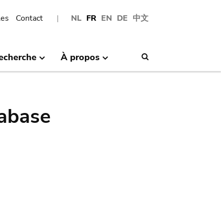
les
Contact
NL
FR
EN
DE
中文
echerche
À propos
Search
abase