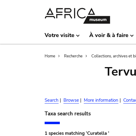
Skip
Skip
to
to
main
search
content
Votre visite
À voir & à faire
Breadcrumb
Home
Recherche
Collections, archives et 
Terv
Search
|
Browse
|
More information
|
Conta
Taxa search results
1 species matching 'Curatella '