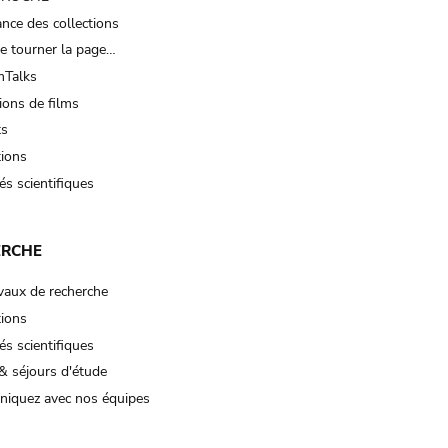
nce des collections
e tourner la page…
Talks
ions de films
ts
tions
és scientifiques
ERCHE
vaux de recherche
tions
és scientifiques
& séjours d'étude
iquez avec nos équipes