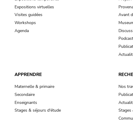
Expositions virtuelles
Provena
Visites guidées
Avant d
Workshops
Museum
Agenda
Discuss
Podcas
Publica
Actualit
APPRENDRE
RECH
Maternelle & primaire
Nos tra
Secondaire
Publica
Enseignants
Actualit
Stages & séjours d'étude
Stages 
Commun