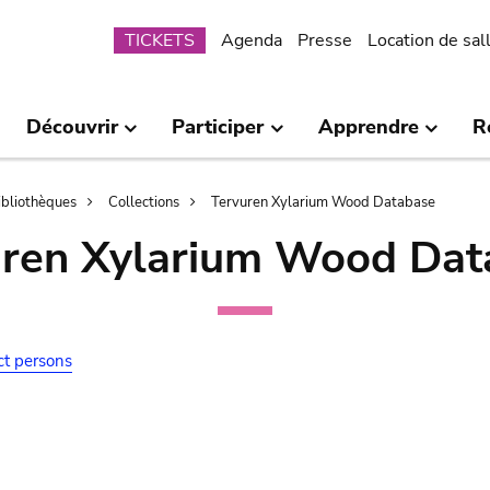
Submenu
TICKETS
Agenda
Presse
Location de sal
Découvrir
Participer
Apprendre
R
bibliothèques
Collections
Tervuren Xylarium Wood Database
uren Xylarium Wood Dat
ct persons