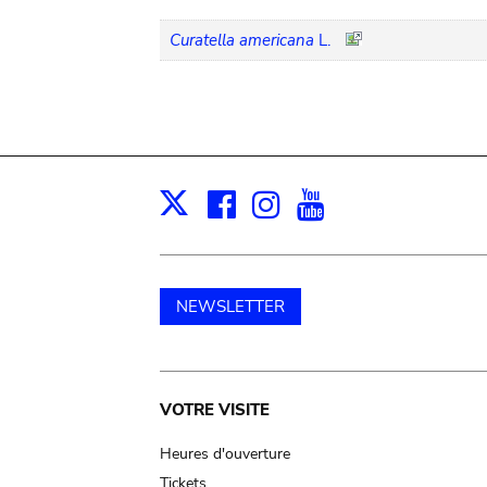
Curatella americana
L.
Facebook
Instagram
Youtube
Print
X
NEWSLETTER
Main
VOTRE VISITE
navigation
Heures d'ouverture
Tickets