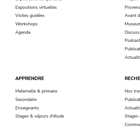
Expositions virtuelles
Provena
Visites guidées
Avant d
Workshops
Museum
Agenda
Discuss
Podcas
Publica
Actualit
APPRENDRE
RECH
Maternelle & primaire
Nos tra
Secondaire
Publica
Enseignants
Actualit
Stages & séjours d'étude
Stages 
Commun