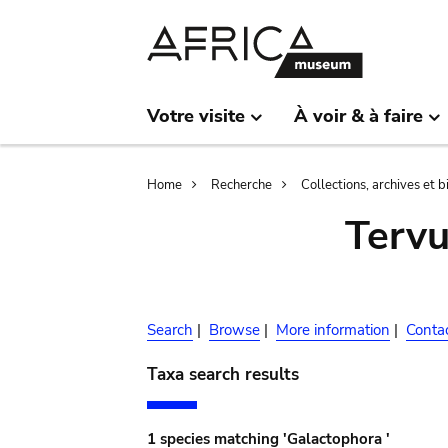
Skip
Skip
to
to
main
search
content
Votre visite
À voir & à faire
Breadcrumb
Home
Recherche
Collections, archives et 
Terv
Search
|
Browse
|
More information
|
Conta
Taxa search results
1 species matching 'Galactophora '