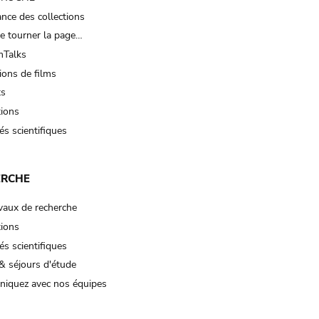
nce des collections
e tourner la page…
Talks
ions de films
ts
tions
és scientifiques
ERCHE
vaux de recherche
tions
és scientifiques
& séjours d'étude
iquez avec nos équipes