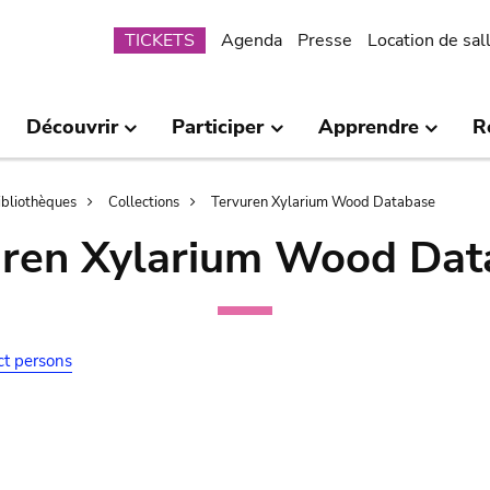
Submenu
TICKETS
Agenda
Presse
Location de sal
Découvrir
Participer
Apprendre
R
bibliothèques
Collections
Tervuren Xylarium Wood Database
uren Xylarium Wood Dat
ct persons