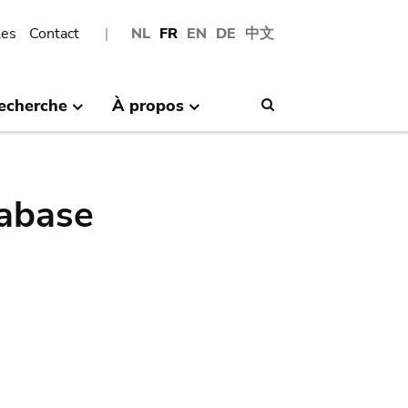
les
Contact
NL
FR
EN
DE
中文
echerche
À propos
Search
abase