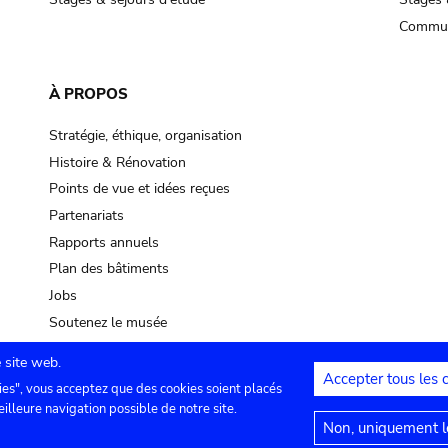
Commun
À PROPOS
Stratégie, éthique, organisation
Histoire & Rénovation
Points de vue et idées reçues
Partenariats
Rapports annuels
Plan des bâtiments
Jobs
Soutenez le musée
 site web.
Accepter tous les 
ies", vous acceptez que des cookies soient placés
lles
Contact
Paramètres de confidentialité
Mention
eilleure navigation possible de notre site.
Non, uniquement le