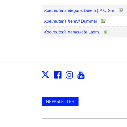
Koelreuteria elegans
(Seem.) A.C. Sm.
Koelreuteria henryi
Dummer
Koelreuteria paniculata
Laxm.
Facebook
Instagram
Youtube
Print
X
NEWSLETTER