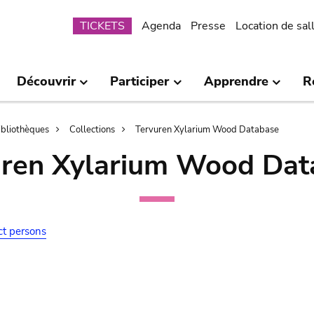
Submenu
TICKETS
Agenda
Presse
Location de sal
Découvrir
Participer
Apprendre
R
bibliothèques
Collections
Tervuren Xylarium Wood Database
uren Xylarium Wood Dat
ct persons