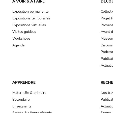
À VOIR & À FAIRE
DÉCO
Exposition permanente
Collect
Expositions temporaires
Projet
Expositions virtuelles
Provena
Visites guidées
Avant d
Workshops
Museum
Agenda
Discuss
Podcas
Publica
Actualit
APPRENDRE
RECH
Maternelle & primaire
Nos tra
Secondaire
Publica
Enseignants
Actualit
Stages & séjours d'étude
Stages 