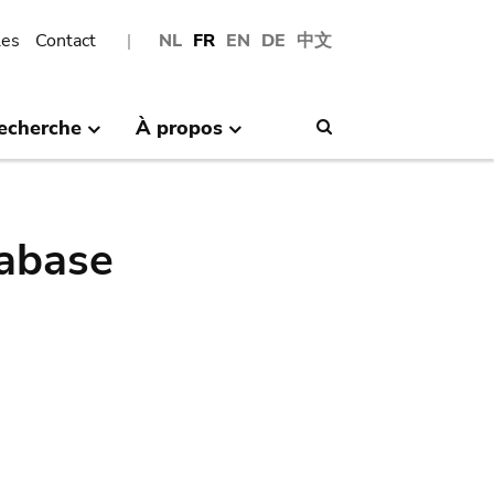
les
Contact
NL
FR
EN
DE
中文
echerche
À propos
Search
abase