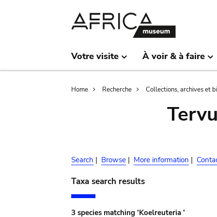
Skip
Skip
to
to
main
search
content
Votre visite
À voir & à faire
Breadcrumb
Home
Recherche
Collections, archives et 
Terv
Search
|
Browse
|
More information
|
Conta
Taxa search results
3 species matching 'Koelreuteria '