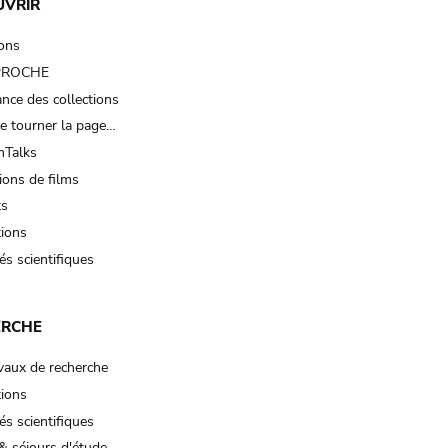
UVRIR
ions
 PROCHE
nce des collections
e tourner la page…
Talks
ions de films
ts
tions
és scientifiques
ERCHE
vaux de recherche
tions
és scientifiques
& séjours d'étude