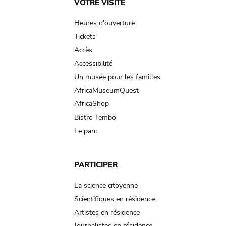
Main
VOTRE VISITE
navigation
Heures d'ouverture
Tickets
Accès
Accessibilité
Un musée pour les familles
AfricaMuseumQuest
AfricaShop
Bistro Tembo
Le parc
PARTICIPER
La science citoyenne
Scientifiques en résidence
Artistes en résidence
Journalistes en résidence