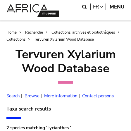
Skip
Skip
Search
LANGUAGE
FR
MENU
to
to
main
search
content
Breadcrumb
Home
Recherche
Collections, archives et bibliothèques
Collections
Tervuren Xylarium Wood Database
Tervuren Xylarium
Wood Database
Search
|
Browse
|
More information
|
Contact persons
Taxa search results
2 species matching 'Lycianthes '