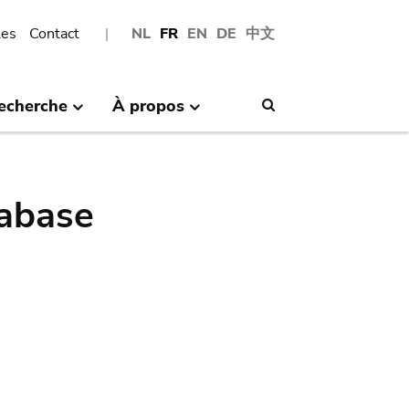
les
Contact
NL
FR
EN
DE
中文
echerche
À propos
Search
abase