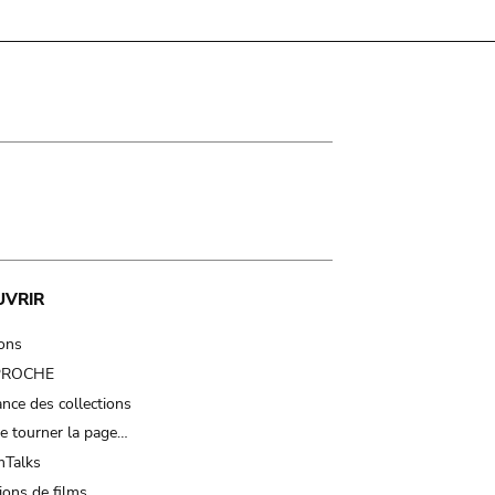
UVRIR
ions
 PROCHE
nce des collections
e tourner la page…
Talks
ions de films