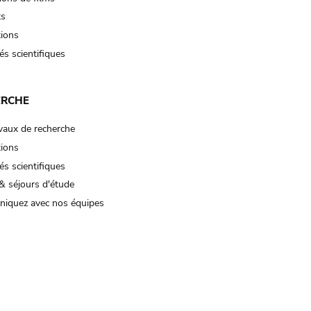
ts
tions
és scientifiques
ERCHE
vaux de recherche
tions
és scientifiques
& séjours d'étude
iquez avec nos équipes