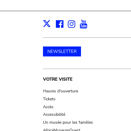
Facebook
Instagram
Youtube
Print
X
NEWSLETTER
Main
VOTRE VISITE
navigation
Heures d'ouverture
Tickets
Accès
Accessibilité
Un musée pour les familles
AfricaMuseumQuest