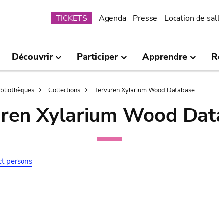
Submenu
TICKETS
Agenda
Presse
Location de sal
Découvrir
Participer
Apprendre
R
bibliothèques
Collections
Tervuren Xylarium Wood Database
uren Xylarium Wood Dat
ct persons