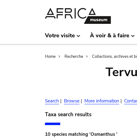
Skip
Skip
to
to
main
search
content
Votre visite
À voir & à faire
Breadcrumb
Home
Recherche
Collections, archives et 
Terv
Search
|
Browse
|
More information
|
Conta
Taxa search results
10 species matching 'Osmanthus '