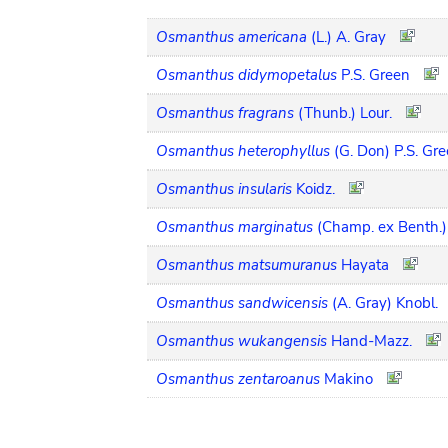
Osmanthus americana
(L.) A. Gray
Osmanthus didymopetalus
P.S. Green
Osmanthus fragrans
(Thunb.) Lour.
Osmanthus heterophyllus
(G. Don) P.S. Gr
Osmanthus insularis
Koidz.
Osmanthus marginatus
(Champ. ex Benth.)
Osmanthus matsumuranus
Hayata
Osmanthus sandwicensis
(A. Gray) Knobl.
Osmanthus wukangensis
Hand-Mazz.
Osmanthus zentaroanus
Makino