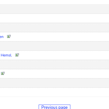
een
 Hemsl.
Previous page