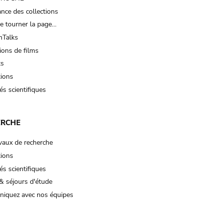
nce des collections
e tourner la page…
Talks
ions de films
ts
tions
és scientifiques
ERCHE
vaux de recherche
tions
és scientifiques
& séjours d'étude
iquez avec nos équipes