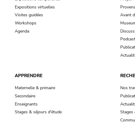
Expositions virtuelles
Provena
Visites guidées
Avant d
Workshops
Museum
Agenda
Discuss
Podcas
Publica
Actualit
APPRENDRE
RECH
Maternelle & primaire
Nos tra
Secondaire
Publica
Enseignants
Actualit
Stages & séjours d'étude
Stages 
Commun