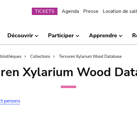
Submenu
TICKETS
Agenda
Presse
Location de sal
Découvrir
Participer
Apprendre
R
bibliothèques
Collections
Tervuren Xylarium Wood Database
uren Xylarium Wood Dat
ct persons