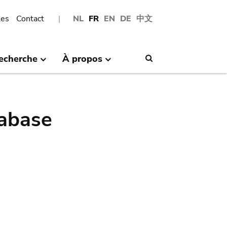
les
Contact
NL
FR
EN
DE
中文
echerche
À propos
Search
abase