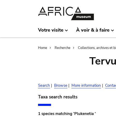
Skip
Skip
to
to
main
search
content
Votre visite
À voir & à faire
Breadcrumb
Home
Recherche
Collections, archives et 
Terv
Search
|
Browse
|
More information
|
Conta
Taxa search results
1 species matching 'Plukenetia '