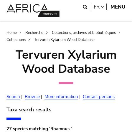
Skip
Skip
Search
LANGUAGE
FR
MENU
to
to
main
search
content
Breadcrumb
Home
Recherche
Collections, archives et bibliothèques
Collections
Tervuren Xylarium Wood Database
Tervuren Xylarium
Wood Database
Search
|
Browse
|
More information
|
Contact persons
Taxa search results
27 species matching 'Rhamnus '