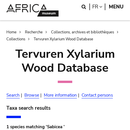
Skip
Skip
Search
LANGUAGE
FR
MENU
to
to
main
search
content
Breadcrumb
Home
Recherche
Collections, archives et bibliothèques
Collections
Tervuren Xylarium Wood Database
Tervuren Xylarium
Wood Database
Search
|
Browse
|
More information
|
Contact persons
Taxa search results
1 species matching 'Sabicea '