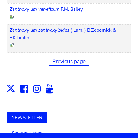
Zanthoxylum veneficum
F.M. Bailey
Zanthoxylum zanthoxyloides
( Lam. ) B.Zepernick &
F.K.Timler
Previous page
Facebook
Instagram
Youtube
Print
X
NEWSLETTER
Soutenez-nous