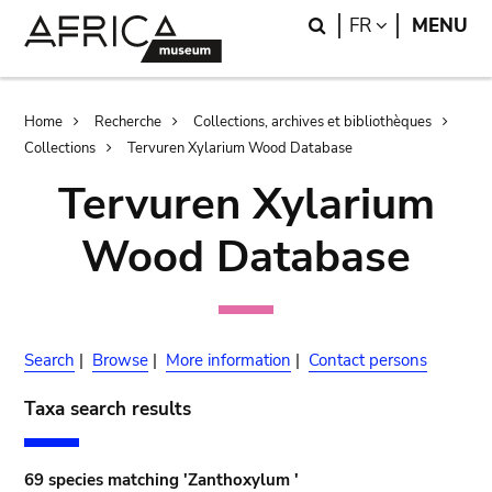
Skip
Skip
Search
LANGUAGE
FR
MENU
to
to
main
search
content
Breadcrumb
Home
Recherche
Collections, archives et bibliothèques
Collections
Tervuren Xylarium Wood Database
Tervuren Xylarium
Wood Database
Search
|
Browse
|
More information
|
Contact persons
Taxa search results
69 species matching 'Zanthoxylum '