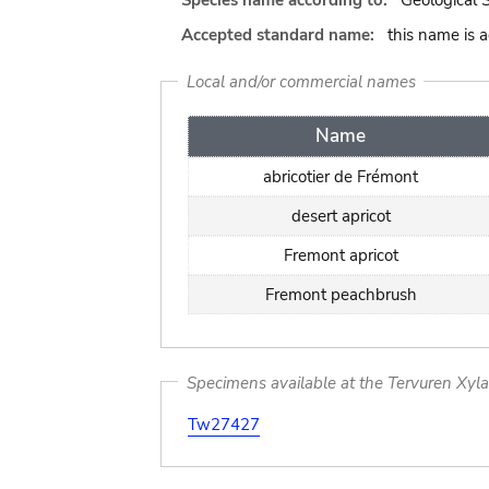
Species name according to:
Geological S
Accepted standard name:
this name is 
Local and/or commercial names
Name
abricotier de Frémont
desert apricot
Fremont apricot
Fremont peachbrush
Specimens available at the Tervuren Xyl
Tw27427