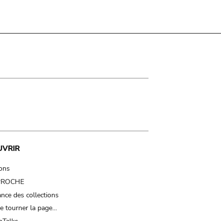
UVRIR
ions
 PROCHE
nce des collections
e tourner la page…