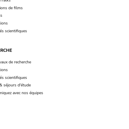
Talks
ions de films
ts
tions
és scientifiques
ERCHE
vaux de recherche
tions
és scientifiques
& séjours d'étude
iquez avec nos équipes