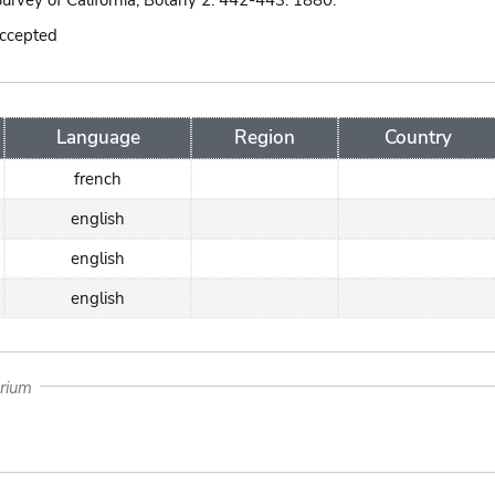
urvey of California, Botany 2: 442-443. 1880.
accepted
Language
Region
Country
french
english
english
english
arium