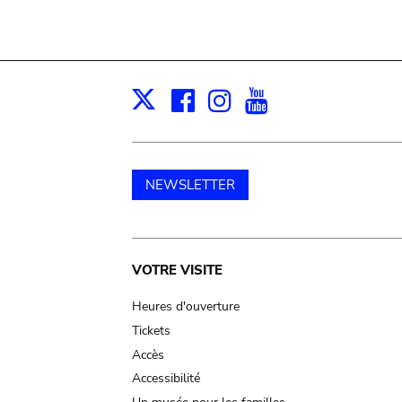
Facebook
Instagram
Youtube
Print
X
NEWSLETTER
Main
VOTRE VISITE
navigation
Heures d'ouverture
Tickets
Accès
Accessibilité