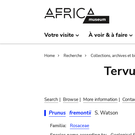
Skip
Skip
to
to
main
search
content
Votre visite
À voir & à faire
Breadcrumb
Home
Recherche
Collections, archives et 
Terv
Search
|
Browse
|
More information
|
Conta
Prunus
fremontii
S. Watson
Familia:
Rosaceae