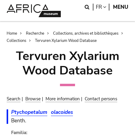
Skip
Skip
Search
LANGUAGE
FR
MENU
to
to
main
search
content
Breadcrumb
Home
Recherche
Collections, archives et bibliothèques
Collections
Tervuren Xylarium Wood Database
Tervuren Xylarium
Wood Database
Search
|
Browse
|
More information
|
Contact persons
Ptychopetalum
olacoides
Benth.
Familia: