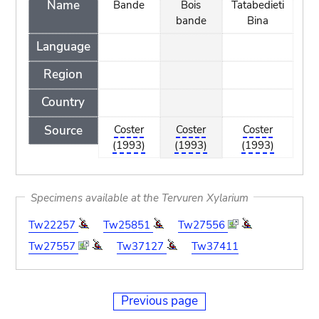
Name
Bande
Bois
Tatabedieti
bande
Bina
Language
Region
Country
Source
Coster
Coster
Coster
(1993)
(1993)
(1993)
Specimens available at the Tervuren Xylarium
Tw22257
Tw25851
Tw27556
Tw27557
Tw37127
Tw37411
Previous page