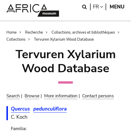
Skip
Skip
Search
LANGUAGE
FR
MENU
to
to
main
search
content
Breadcrumb
Home
Recherche
Collections, archives et bibliothèques
Collections
Tervuren Xylarium Wood Database
Tervuren Xylarium
Wood Database
Search
|
Browse
|
More information
|
Contact persons
Quercus
pedunculiflora
C. Koch
Familia: