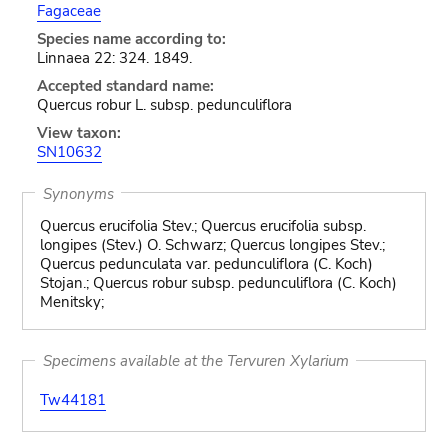
Fagaceae
Species name according to:
Linnaea 22: 324. 1849.
Accepted standard name:
Quercus robur L. subsp. pedunculiflora
View taxon:
SN10632
Synonyms
Quercus erucifolia Stev.; Quercus erucifolia subsp.
longipes (Stev.) O. Schwarz; Quercus longipes Stev.;
Quercus pedunculata var. pedunculiflora (C. Koch)
Stojan.; Quercus robur subsp. pedunculiflora (C. Koch)
Menitsky;
Specimens available at the Tervuren Xylarium
Tw44181