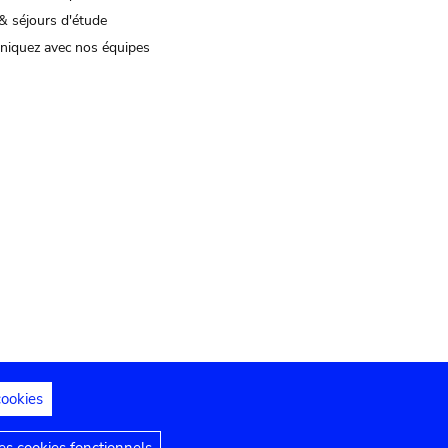
& séjours d'étude
iquez avec nos équipes
cookies
s juridiques
Déclaration d'accessibilité