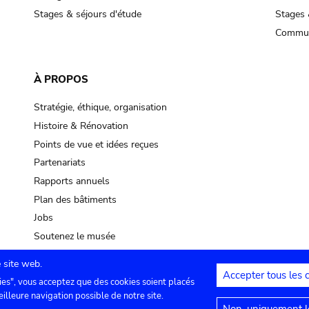
Stages & séjours d'étude
Stages 
Commun
À PROPOS
Stratégie, éthique, organisation
Histoire & Rénovation
Points de vue et idées reçues
Partenariats
Rapports annuels
Plan des bâtiments
Jobs
Soutenez le musée
 site web.
Accepter tous les 
ies", vous acceptez que des cookies soient placés
lles
Contact
Paramètres de confidentialité
Mention
eilleure navigation possible de notre site.