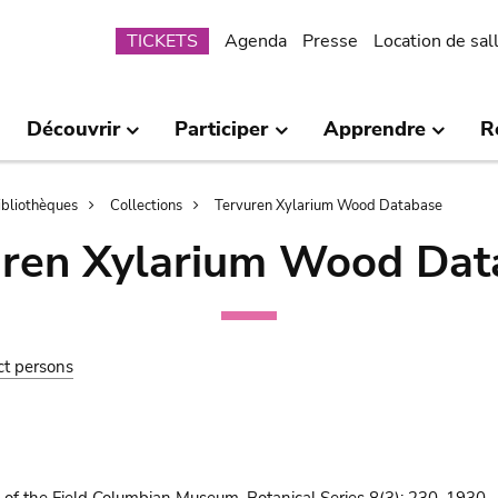
Submenu
TICKETS
Agenda
Presse
Location de sal
Découvrir
Participer
Apprendre
R
bibliothèques
Collections
Tervuren Xylarium Wood Database
uren Xylarium Wood Dat
ct persons