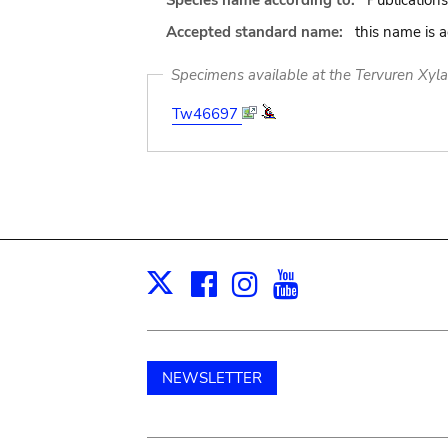
Species name according to:
Publications
Accepted standard name:
this name is 
Specimens available at the Tervuren Xyl
Tw46697
Facebook
Instagram
Youtube
Print
X
NEWSLETTER