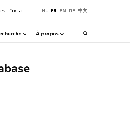
les
Contact
NL
FR
EN
DE
中文
echerche
À propos
Search
abase