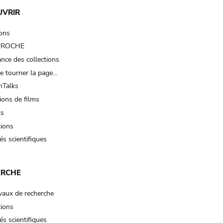
UVRIR
ions
 PROCHE
nce des collections
e tourner la page…
Talks
ions de films
ts
tions
és scientifiques
ERCHE
vaux de recherche
tions
és scientifiques