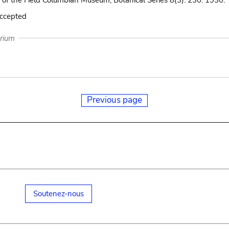
 of the Field Columbian Museum, Botanical Series 8(3): 230. 1930.
accepted
arium
Previous page
Soutenez-nous