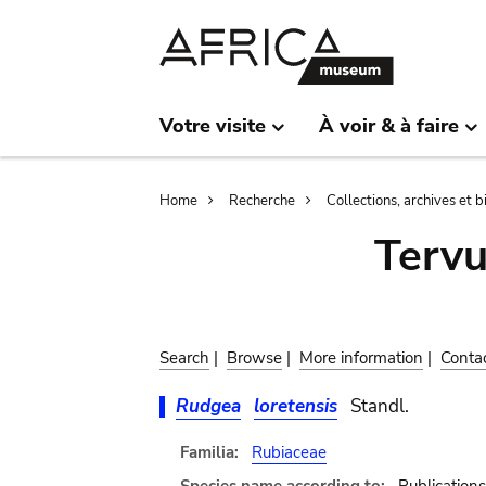
Skip
Skip
to
to
main
search
content
Votre visite
À voir & à faire
Breadcrumb
Home
Recherche
Collections, archives et 
Terv
Search
|
Browse
|
More information
|
Conta
Rudgea
loretensis
Standl.
Familia:
Rubiaceae