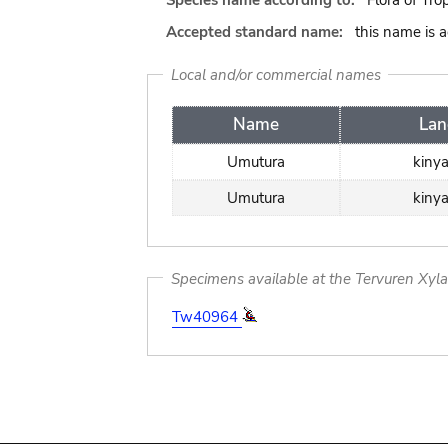
Species name according to:
Flora of Tro
Accepted standard name:
this name is 
Local and/or commercial names
Name
Lan
Umutura
kiny
Umutura
kiny
Specimens available at the Tervuren Xyl
Tw40964