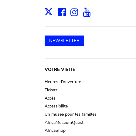
Facebook
Instagram
Youtube
Print
X
NEWSLETTER
Main
VOTRE VISITE
navigation
Heures d'ouverture
Tickets
Accès
Accessibilité
Un musée pour les familles
AfricaMuseumQuest
AfricaShop