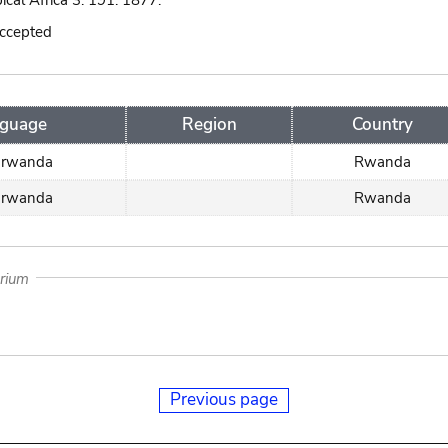
pical Africa 3: 191. 1877.
accepted
guage
Region
Country
arwanda
Rwanda
arwanda
Rwanda
arium
Previous page