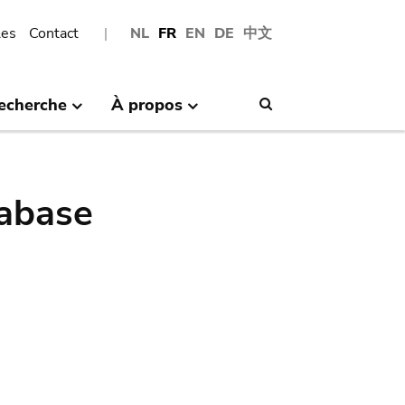
les
Contact
NL
FR
EN
DE
中文
echerche
À propos
Search
abase