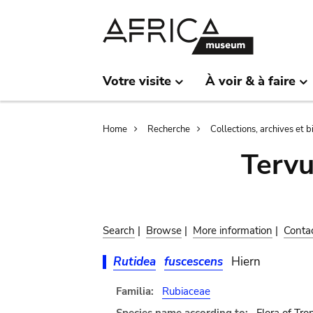
Skip
Skip
to
to
main
search
content
Votre visite
À voir & à faire
Breadcrumb
Home
Recherche
Collections, archives et 
Terv
Search
|
Browse
|
More information
|
Conta
Rutidea
fuscescens
Hiern
Familia:
Rubiaceae