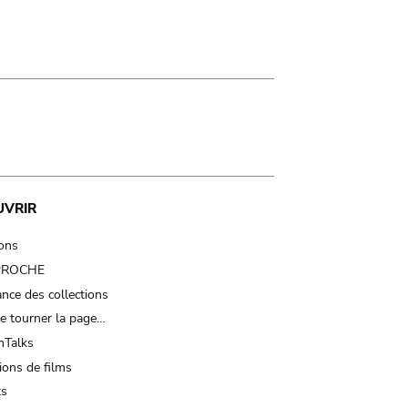
UVRIR
ions
 PROCHE
nce des collections
e tourner la page…
Talks
ions de films
ts