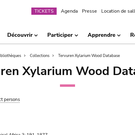
Submenu
TICKETS
Agenda
Presse
Location de sal
Découvrir
Participer
Apprendre
R
bibliothèques
Collections
Tervuren Xylarium Wood Database
uren Xylarium Wood Dat
ct persons