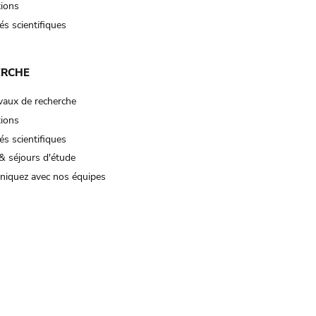
tions
és scientifiques
ERCHE
vaux de recherche
tions
és scientifiques
& séjours d'étude
iquez avec nos équipes