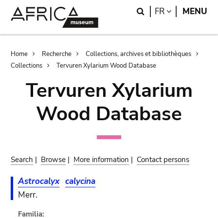
Skip
Skip
Search
LANGUAGE
FR
MENU
to
to
main
search
content
Breadcrumb
Home
Recherche
Collections, archives et bibliothèques
Collections
Tervuren Xylarium Wood Database
Tervuren Xylarium
Wood Database
Search
|
Browse
|
More information
|
Contact persons
Astrocalyx
calycina
Merr.
Familia: