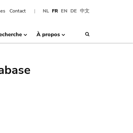
les
Contact
NL
FR
EN
DE
中文
echerche
À propos
Search
abase