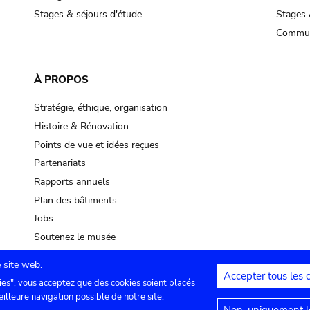
Stages & séjours d'étude
Stages 
Commun
À PROPOS
Stratégie, éthique, organisation
Histoire & Rénovation
Points de vue et idées reçues
Partenariats
Rapports annuels
Plan des bâtiments
Jobs
Soutenez le musée
 site web.
Accepter tous les 
ies", vous acceptez que des cookies soient placés
lles
Contact
Paramètres de confidentialité
Mention
eilleure navigation possible de notre site.