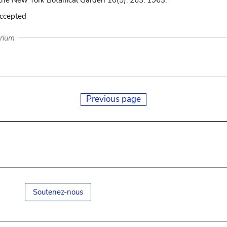
the New York Botanical Garden 10(5): 263. 1963.
accepted
arium
Previous page
Soutenez-nous