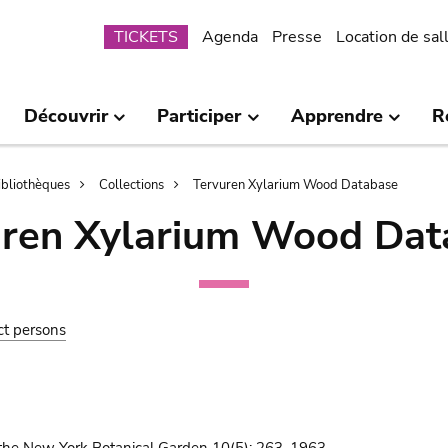
Submenu
TICKETS
Agenda
Presse
Location de sal
Découvrir
Participer
Apprendre
R
bibliothèques
Collections
Tervuren Xylarium Wood Database
uren Xylarium Wood Dat
ct persons