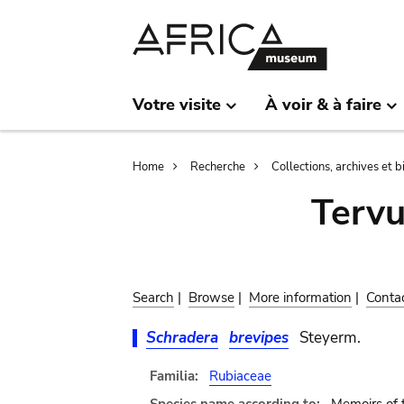
Skip
Skip
to
to
main
search
content
Votre visite
À voir & à faire
Breadcrumb
Home
Recherche
Collections, archives et 
Terv
Search
|
Browse
|
More information
|
Conta
Schradera
brevipes
Steyerm.
Familia:
Rubiaceae