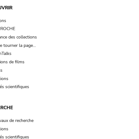
UVRIR
ions
 PROCHE
nce des collections
e tourner la page…
Talks
ions de films
ts
tions
és scientifiques
ERCHE
vaux de recherche
tions
és scientifiques