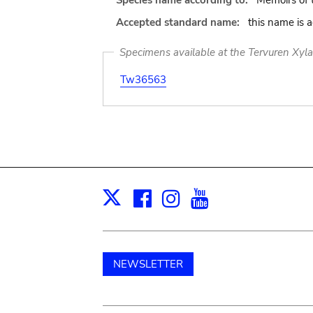
Species name according to:
Memoirs of 
Accepted standard name:
this name is 
Specimens available at the Tervuren Xyl
Tw36563
Facebook
Instagram
Youtube
Print
X
NEWSLETTER