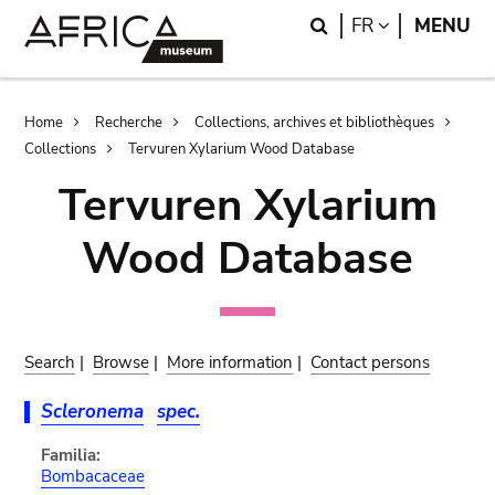
Skip
Skip
Search
LANGUAGE
FR
MENU
to
to
main
search
content
Breadcrumb
Home
Recherche
Collections, archives et bibliothèques
Collections
Tervuren Xylarium Wood Database
Tervuren Xylarium
Wood Database
Search
|
Browse
|
More information
|
Contact persons
Scleronema
spec.
Familia:
Bombacaceae