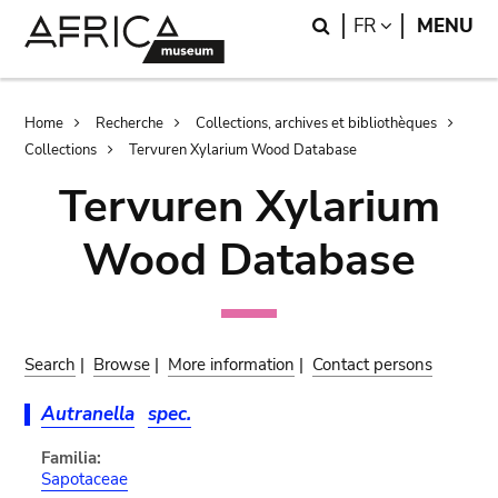
Skip
Skip
Search
LANGUAGE
FR
MENU
to
to
main
search
content
Breadcrumb
Home
Recherche
Collections, archives et bibliothèques
Collections
Tervuren Xylarium Wood Database
Tervuren Xylarium
Wood Database
Search
|
Browse
|
More information
|
Contact persons
Autranella
spec.
Familia:
Sapotaceae