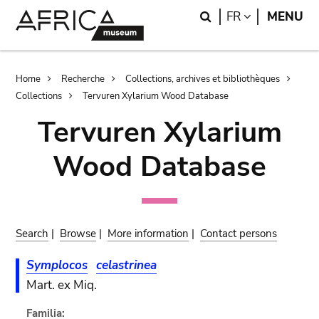
Skip
Skip
Search
LANGUAGE
FR
MENU
to
to
main
search
content
Breadcrumb
Home
Recherche
Collections, archives et bibliothèques
Collections
Tervuren Xylarium Wood Database
Tervuren Xylarium
Wood Database
Search
|
Browse
|
More information
|
Contact persons
Symplocos
celastrinea
Mart. ex Miq.
Familia: